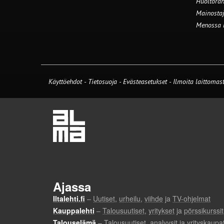
Huoltorah
Mainostaj
Menossa
Käyttöehdot
-
Tietosuoja
-
Evästeasetukset
-
Ilmoita laittomast