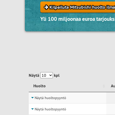
Kilpailuta Mitsubishi huolto ilma
Yli 100 miljoonaa euroa tarjouksi
Näytä
kpl
Huolto
A
Huolto
A
Näytä huoltopyyntö
Näytä huoltopyyntö