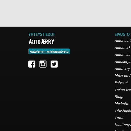
YHTEYSTIEDOT
SIVUSTO
Autohuolt
Automerki
AutoJerryn asiakaspalvelu
Auton via
Autokorj
AutoJerry
Mikä on A
Palvelut
Tietoa ko
Blogi
Medialle
Tilastojul
Tiimi
Huoltopyy