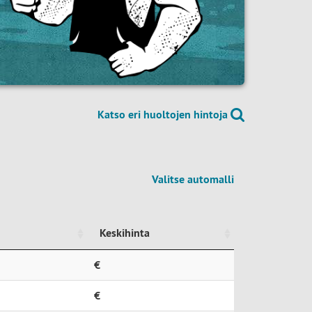
Katso eri huoltojen hintoja
Valitse automalli
Keskihinta
Keskihinta
€
€