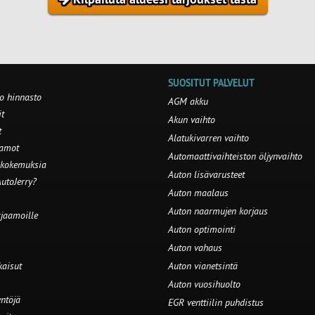
SUOSITUT PALVELUT
o hinnasto
AGM akku
t
Akun vaihto
t
Alatukivarren vaihto
aamot
Automaattivaihteiston öljynvaihto
 kokemuksia
Auton lisävarusteet
utoJerry?
Auton maalaus
Auton naarmujen korjaus
rjaamoille
Auton optimointi
Auton vahaus
kaisut
Auton vianetsintä
Auton vuosihuolto
ntöjä
EGR venttiilin puhdistus