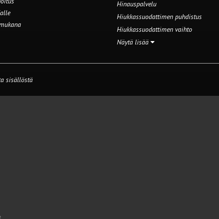
oitus
Hinauspalvelu
alle
Hiukkassuodattimen puhdistus
 mukana
Hiukkassuodattimen vaihto
Näytä lisää
a sisällöstä