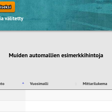
iseksi
a välitetty
Muiden automallien esimerkkihintoja
uto
Vuosimalli
Mittarilukema
uto
Vuosimalli
Mittarilukema