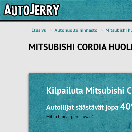
Etusivu
Autohuolto hinnasto
Mitsubishi h
MITSUBISHI CORDIA HUOL
Kilpailuta
Mitsubishi C
4
Autoilijat säästävät jopa
Mihin hinnat perustuvat?