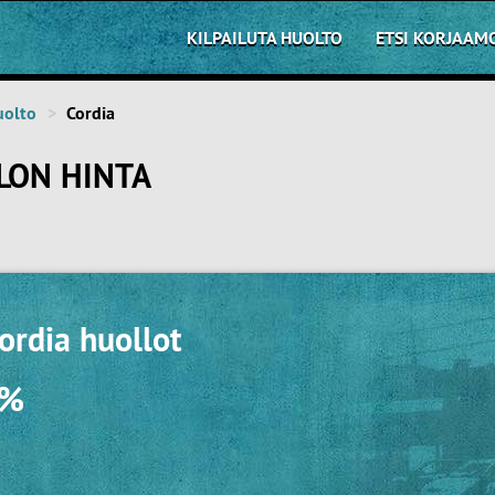
KILPAILUTA HUOLTO
ETSI KORJAAM
uolto
Cordia
LON HINTA
ordia huollot
0%