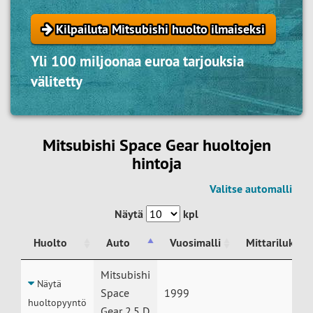
Kilpailuta Mitsubishi huolto ilmaiseksi
Yli 100 miljoonaa euroa tarjouksia
välitetty
Mitsubishi Space Gear huoltojen
hintoja
Valitse automalli
Näytä
kpl
Huolto
Auto
Vuosimalli
Mittarilukem
Huolto
Auto
Vuosimalli
Mittarilukem
Mitsubishi
Näytä
Space
1999
huoltopyyntö
Gear 2.5 D