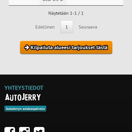
Näytetään 1-1 / 1
Edellinen
1
Seuraava
Kilpailuta alueesi tarjoukset tästä
YHTEYSTIEDOT
AutoJerryn asiakaspalvelu