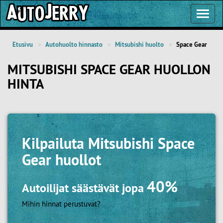
Toggl
Navig
Etusivu
Autohuolto hinnasto
Mitsubishi huolto
Space Gear
MITSUBISHI SPACE GEAR HUOLLON
HINTA
Kilpailuta
Mitsubishi Space
Gear huollot
40%
Autoilijat säästävät jopa
Mihin hinnat perustuvat?