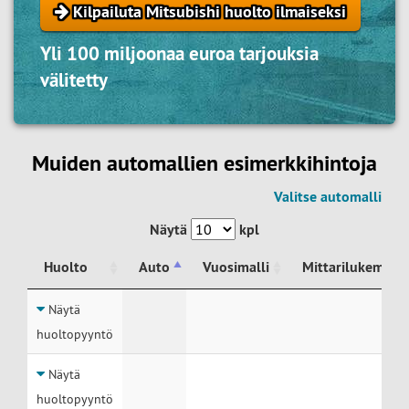
Kilpailuta Mitsubishi huolto ilmaiseksi
Yli 100 miljoonaa euroa tarjouksia
välitetty
Muiden automallien esimerkkihintoja
Valitse automalli
Näytä
kpl
Huolto
Auto
Vuosimalli
Mittarilukema
Huolto
Auto
Vuosimalli
Mittarilukema
Näytä
huoltopyyntö
Näytä
huoltopyyntö