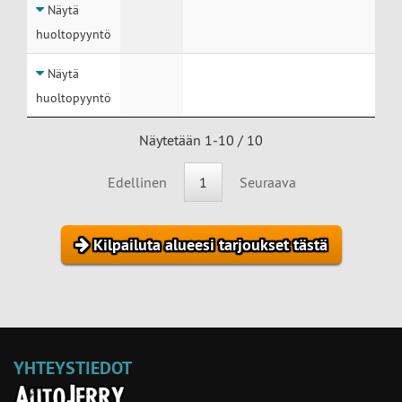
Näytä
huoltopyyntö
Näytä
huoltopyyntö
Näytetään 1-10 / 10
Edellinen
1
Seuraava
Kilpailuta alueesi tarjoukset tästä
YHTEYSTIEDOT