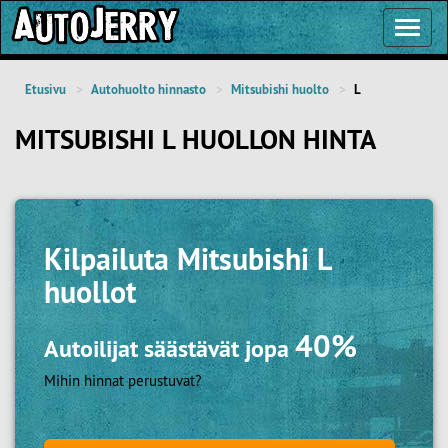
Toggl
Navig
Etusivu
Autohuolto hinnasto
Mitsubishi huolto
L
MITSUBISHI L HUOLLON HINTA
Kilpailuta
Mitsubishi L
huollot
40%
Autoilijat säästävät jopa
Mihin hinnat perustuvat?