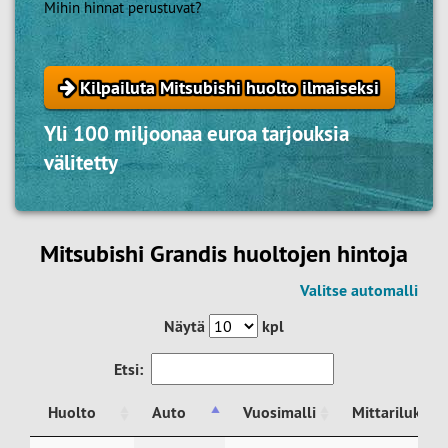
Mihin hinnat perustuvat?
Kilpailuta Mitsubishi huolto ilmaiseksi
Yli 100 miljoonaa euroa tarjouksia
välitetty
Mitsubishi Grandis huoltojen hintoja
Valitse automalli
Näytä
kpl
Etsi:
Huolto
Auto
Vuosimalli
Mittarilukem