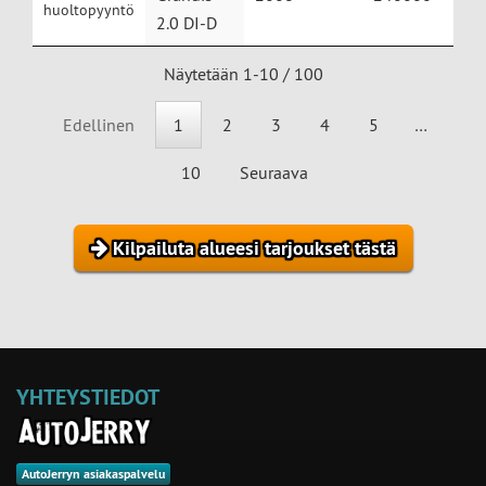
huoltopyyntö
2.0 DI-D
Näytetään 1-10 / 100
Edellinen
1
2
3
4
5
…
10
Seuraava
Kilpailuta alueesi tarjoukset tästä
YHTEYSTIEDOT
AutoJerryn asiakaspalvelu