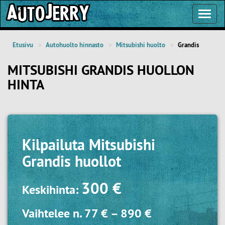
Toggl
Navig
Etusivu
Autohuolto hinnasto
Mitsubishi huolto
Grandis
MITSUBISHI GRANDIS HUOLLON
HINTA
Kilpailuta
Mitsubishi
Grandis huollot
300 €
Keskihinta:
Vaihtelee n.
77 €
–
890 €