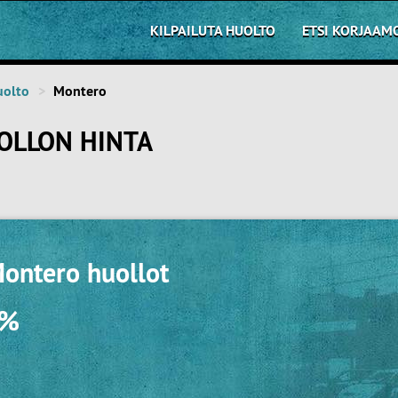
KILPAILUTA HUOLTO
ETSI KORJAAM
uolto
Montero
OLLON HINTA
Montero huollot
0%