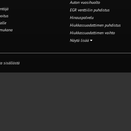
Auton vuosihuolto
ntöjä
EGR venttiilin puhdistus
oitus
Hinauspalvelu
alle
Hiukkassuodattimen puhdistus
 mukana
Hiukkassuodattimen vaihto
Näytä lisää
a sisällöstä