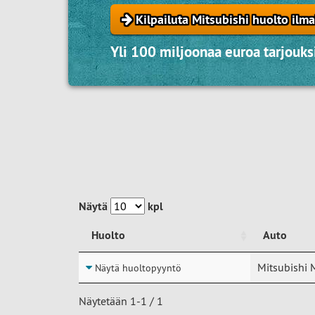
Kilpailuta Mitsubishi huolto ilma
Yli 100 miljoonaa euroa tarjouksi
Näytä
kpl
Huolto
Auto
Huolto
Auto
Mitsubishi 
Näytä huoltopyyntö
Näytetään 1-1 / 1