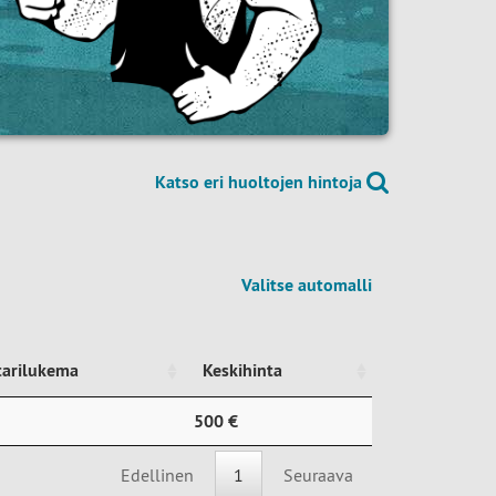
Katso eri huoltojen hintoja
Valitse automalli
tarilukema
Keskihinta
tarilukema
Keskihinta
500 €
Edellinen
1
Seuraava