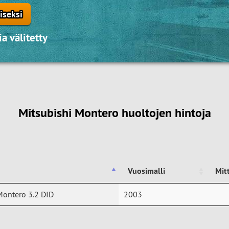
iseksi
a välitetty
Mitsubishi Montero huoltojen hintoja
Vuosimalli
Mit
Vuosimalli
Mit
Montero 3.2 DID
2003