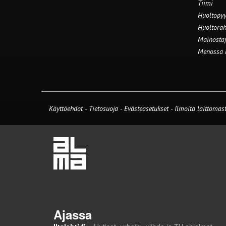
Tiimi
Huoltopyy
Huoltorah
Mainostaj
Menossa
Käyttöehdot
-
Tietosuoja
-
Evästeasetukset
-
Ilmoita laittomast