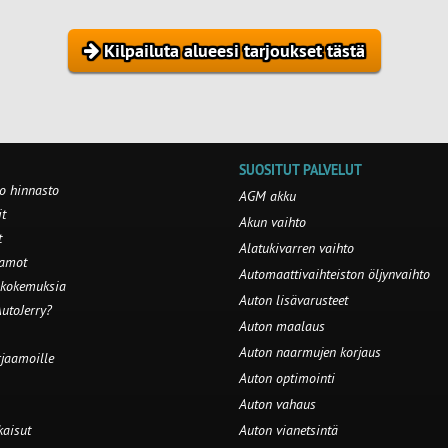
Kilpailuta alueesi tarjoukset tästä
SUOSITUT PALVELUT
o hinnasto
AGM akku
t
Akun vaihto
t
Alatukivarren vaihto
aamot
Automaattivaihteiston öljynvaihto
 kokemuksia
Auton lisävarusteet
utoJerry?
Auton maalaus
Auton naarmujen korjaus
rjaamoille
Auton optimointi
Auton vahaus
kaisut
Auton vianetsintä