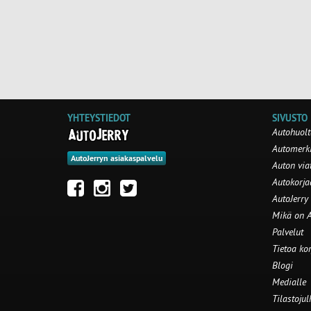
YHTEYSTIEDOT
SIVUSTO
Autohuolt
Automerki
AutoJerryn asiakaspalvelu
Auton via
Autokorj
AutoJerry
Mikä on A
Palvelut
Tietoa ko
Blogi
Medialle
Tilastojul