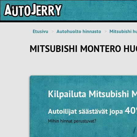
Etusivu
Autohuolto hinnasto
Mitsubishi h
MITSUBISHI MONTERO HU
Kilpailuta
Mitsubishi 
4
Autoilijat säästävät jopa
Mihin hinnat perustuvat?