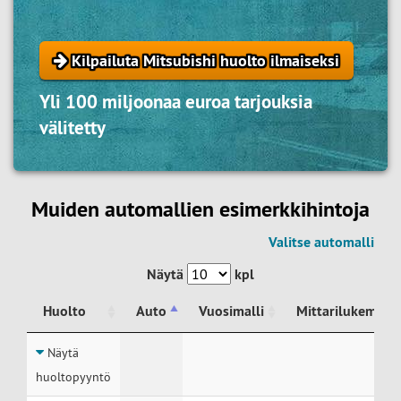
Kilpailuta Mitsubishi huolto ilmaiseksi
Yli 100 miljoonaa euroa tarjouksia
välitetty
Muiden automallien esimerkkihintoja
Valitse automalli
Näytä
kpl
Huolto
Auto
Vuosimalli
Mittarilukema
Huolto
Auto
Vuosimalli
Mittarilukema
Näytä
huoltopyyntö