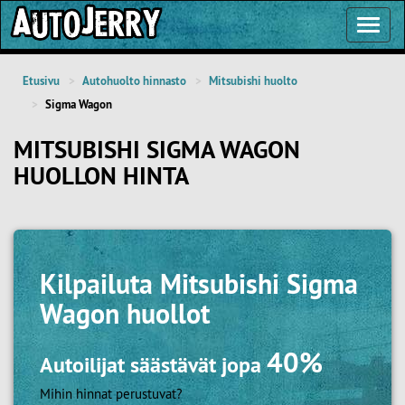
Toggl
Navig
Etusivu
Autohuolto hinnasto
Mitsubishi huolto
Sigma Wagon
MITSUBISHI SIGMA WAGON
HUOLLON HINTA
Kilpailuta
Mitsubishi Sigma
Wagon huollot
40%
Autoilijat säästävät jopa
Mihin hinnat perustuvat?