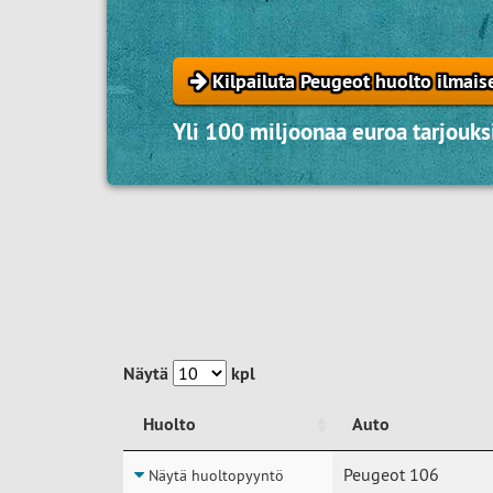
Kilpailuta Peugeot huolto ilmais
Yli 100 miljoonaa euroa tarjouksi
Näytä
kpl
Huolto
Auto
Huolto
Auto
Peugeot 106
Näytä huoltopyyntö