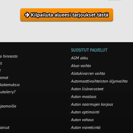
Kilpailuta alueesi tarjoukset tästä
SUOSITUT PALVELUT
o hinnasto
AGM akku
t
Akun vaihto
t
Alatukivarren vaihto
aamot
Automaattivaihteiston öljynvaihto
 kokemuksia
Auton lisävarusteet
utoJerry?
Auton maalaus
Auton naarmujen korjaus
rjaamoille
Auton optimointi
Auton vahaus
kaisut
Auton vianetsintä