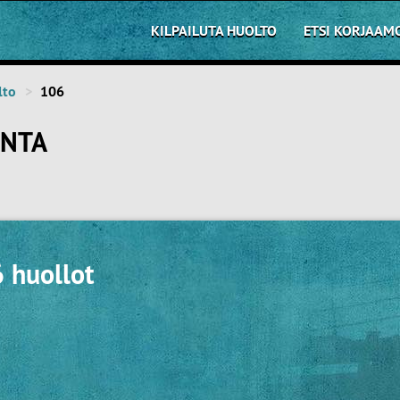
KILPAILUTA HUOLTO
ETSI KORJAAM
lto
106
INTA
 huollot