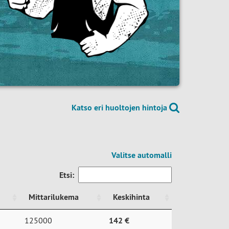
Katso eri huoltojen hintoja
Valitse automalli
Etsi:
Mittarilukema
Keskihinta
Mittarilukema
Keskihinta
125000
142 €