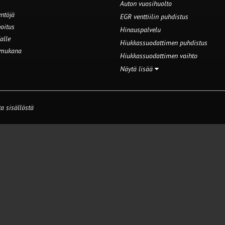
Auton vuosihuolto
ntöjä
EGR venttiilin puhdistus
oitus
Hinauspalvelu
alle
Hiukkassuodattimen puhdistus
 mukana
Hiukkassuodattimen vaihto
Näytä lisää
a sisällöstä