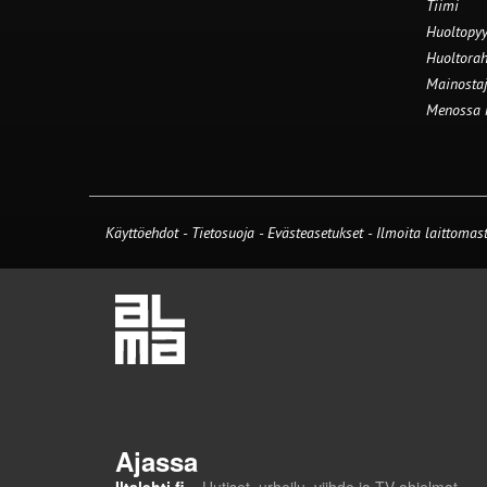
Tiimi
Huoltopyy
Huoltorah
Mainostaj
Menossa
Käyttöehdot
-
Tietosuoja
-
Evästeasetukset
-
Ilmoita laittomast