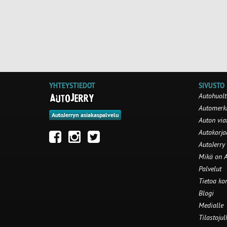
YHTEYSTIEDOT
SIVUSTO
Autohuolt
Automerki
AutoJerryn asiakaspalvelu
Auton via
Autokorj
AutoJerry
Mikä on A
Palvelut
Tietoa ko
Blogi
Medialle
Tilastojul