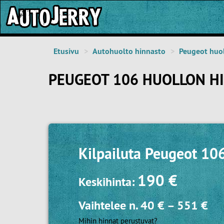
Etusivu
Autohuolto hinnasto
Peugeot huo
PEUGEOT 106 HUOLLON H
Kilpailuta
Peugeot 106
190 €
Keskihinta:
Vaihtelee n.
40 €
–
551 €
Mihin hinnat perustuvat?