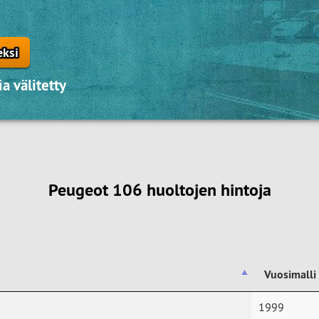
eksi
a välitetty
Peugeot 106 huoltojen hintoja
Vuosimalli
Vuosimalli
1999