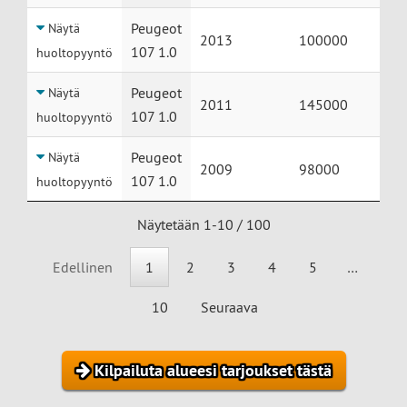
Peugeot
Näytä
2013
100000
107 1.0
huoltopyyntö
Peugeot
Näytä
2011
145000
107 1.0
huoltopyyntö
Peugeot
Näytä
2009
98000
107 1.0
huoltopyyntö
Näytetään 1-10 / 100
Edellinen
1
2
3
4
5
…
10
Seuraava
Kilpailuta alueesi tarjoukset tästä