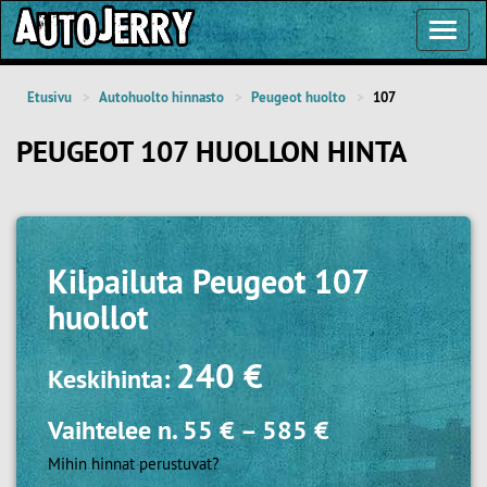
Toggl
Navig
Etusivu
Autohuolto hinnasto
Peugeot huolto
107
PEUGEOT 107 HUOLLON HINTA
Kilpailuta
Peugeot 107
huollot
240 €
Keskihinta:
Vaihtelee n.
55 €
–
585 €
Mihin hinnat perustuvat?