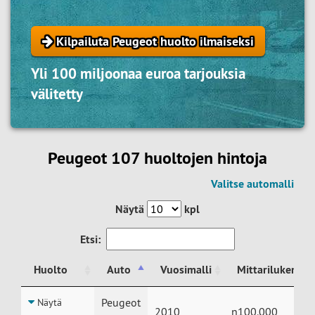
Kilpailuta Peugeot huolto ilmaiseksi
Yli 100 miljoonaa euroa tarjouksia
välitetty
Peugeot 107 huoltojen hintoja
Valitse automalli
Näytä
kpl
Etsi:
Huolto
Auto
Vuosimalli
Mittarilukema
Huolto
Auto
Vuosimalli
Mittarilukema
Peugeot
Näytä
2010
n100.000