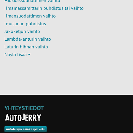
Hiukkassuodattimen vaihto
Ilmamassamittarin puhdistus tai vaihto
Ilmansuodattimen vaihto
Imusarjan puhdistus
Jakoketjun vaihto
Lambda-anturin vaihto
Laturin hihnan vaihto
Näytä lisää
YHTEYSTIEDOT
AutoJerryn asiakaspalvelu