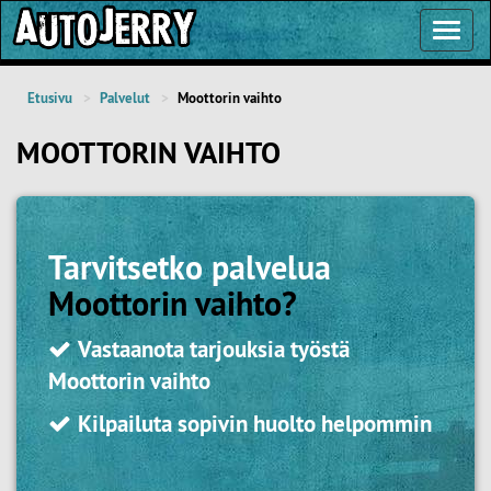
Toggl
Navig
Etusivu
Palvelut
Moottorin vaihto
MOOTTORIN VAIHTO
Tarvitsetko palvelua
Moottorin vaihto
?
Vastaanota tarjouksia työstä
Moottorin vaihto
Kilpailuta sopivin huolto helpommin