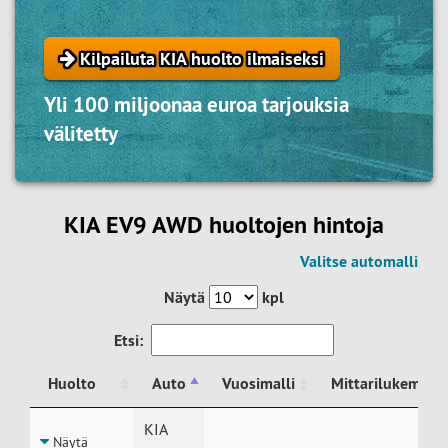
Kilpailuta KIA huolto ilmaiseksi
Yli 100 miljoonaa euroa tarjouksia
välitetty
KIA EV9 AWD huoltojen hintoja
Valitse automalli
Näytä
kpl
Etsi:
Huolto
Auto
Vuosimalli
Mittarilukema
Huolto
Auto
Vuosimalli
Mittarilukema
KIA
Näytä