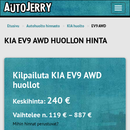
Toggl
Navig
Etusivu
Autohuolto hinnasto
KIA huolto
EV9 AWD
KIA EV9 AWD HUOLLON HINTA
Kilpailuta
KIA EV9 AWD
huollot
240 €
Keskihinta:
Vaihtelee n.
119 €
–
887 €
Mihin hinnat perustuvat?