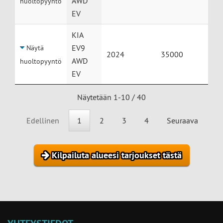
AWD
huoltopyyntö
EV
KIA
EV9
Näytä
2024
35000
AWD
huoltopyyntö
EV
Näytetään 1-10 / 40
Edellinen
1
2
3
4
Seuraava
Kilpailuta alueesi tarjoukset tästä