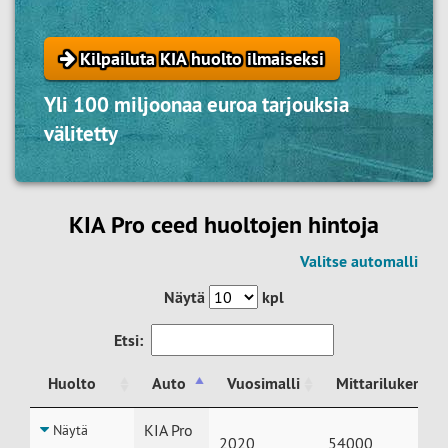
Kilpailuta KIA huolto ilmaiseksi
Yli 100 miljoonaa euroa tarjouksia
välitetty
KIA Pro ceed huoltojen hintoja
Valitse automalli
Näytä
kpl
Etsi:
Huolto
Auto
Vuosimalli
Mittarilukema
Huolto
Auto
Vuosimalli
Mittarilukema
KIA Pro
Näytä
2020
54000