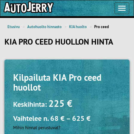
Toggl
Navig
Etusivu
Autohuolto hinnasto
KIA huolto
Pro ceed
KIA PRO CEED HUOLLON HINTA
Kilpailuta
KIA Pro ceed
huollot
225 €
Keskihinta:
Vaihtelee n.
68 €
–
625 €
Mihin hinnat perustuvat?