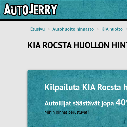
Etusivu
Autohuolto hinnasto
KIA huolto
KIA ROCSTA HUOLLON HIN
Kilpailuta
KIA Rocsta h
4
Autoilijat säästävät jopa
Mihin hinnat perustuvat?