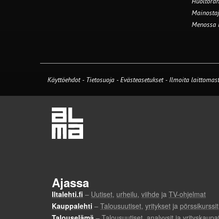
Huoltorah
Mainostaj
Menossa
Käyttöehdot
-
Tietosuoja
-
Evästeasetukset
-
Ilmoita laittomast