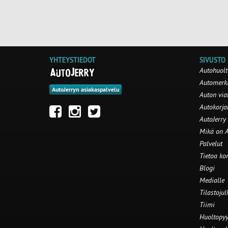
YHTEYSTIEDOT
SIVUSTO
Autohuolt
Automerki
AutoJerryn asiakaspalvelu
Auton via
Autokorj
AutoJerry
Mikä on A
Palvelut
Tietoa ko
Blogi
Medialle
Tilastojul
Tiimi
Huoltopyy