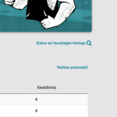
Katso eri huoltojen hintoja
Valitse automalli
Keskihinta
Keskihinta
€
€