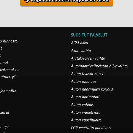
SUOSITUT PALVELUT
o hinnasto
AGM akku
t
Akun vaihto
t
Alatukivarren vaihto
aamot
Automaattivaihteiston öljynvaihto
 kokemuksia
Auton lisävarusteet
utoJerry?
Auton maalaus
Auton naarmujen korjaus
rjaamoille
Auton optimointi
Auton vahaus
kaisut
Auton vianetsintä
Auton vuosihuolto
ntöjä
EGR venttiilin puhdistus