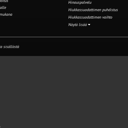
oitus
Hinauspalvelu
alle
Hiukkassuodattimen puhdistus
 mukana
Hiukkassuodattimen vaihto
Näytä lisää
a sisällöstä