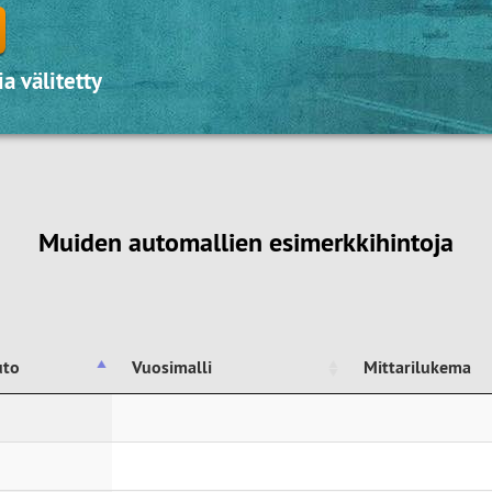
a välitetty
Muiden automallien esimerkkihintoja
uto
Vuosimalli
Mittarilukema
uto
Vuosimalli
Mittarilukema