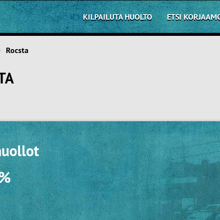
KILPAILUTA HUOLTO
ETSI KORJAAM
Rocsta
TA
uollot
0%