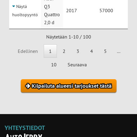
Q3
Näytä
2017
57000
Quattro
huoltopyyntö
2,0 d
Näytetään 1-10 / 100
Edellinen
1
2
3
4
5
…
10
Seuraava
Kilpailuta alueesi tarjoukset tästä
YHTEYSTIEDOT