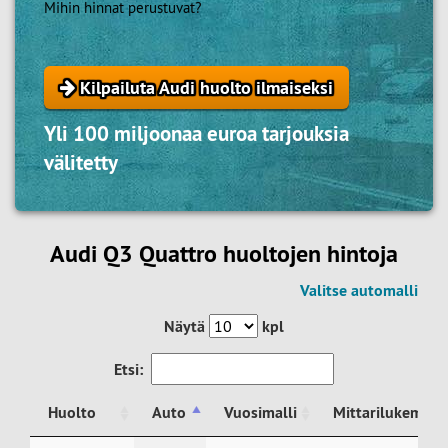
Mihin hinnat perustuvat?
Kilpailuta Audi huolto ilmaiseksi
Yli 100 miljoonaa euroa tarjouksia
välitetty
Audi Q3 Quattro huoltojen hintoja
Valitse automalli
Näytä
kpl
Etsi:
Huolto
Auto
Vuosimalli
Mittarilukema