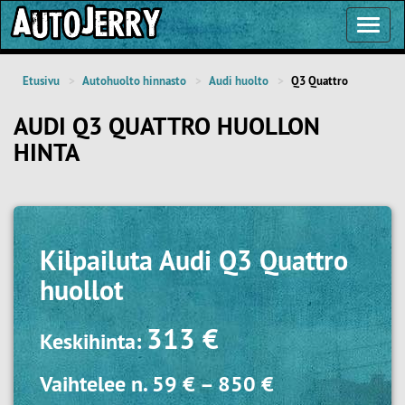
Toggl
Navig
Etusivu
Autohuolto hinnasto
Audi huolto
Q3 Quattro
AUDI Q3 QUATTRO HUOLLON
HINTA
Kilpailuta
Audi Q3 Quattro
huollot
313 €
Keskihinta:
Vaihtelee n.
59 €
–
850 €