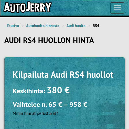
Toggl
Navig
Etusivu
Autohuolto hinnasto
Audi huolto
RS4
AUDI RS4 HUOLLON HINTA
Kilpailuta
Audi RS4 huollot
380 €
Keskihinta:
Vaihtelee n.
65 €
–
958 €
Mihin hinnat perustuvat?