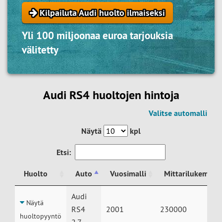
Kilpailuta Audi huolto ilmaiseksi
Yli 100 miljoonaa euroa tarjouksia
välitetty
Audi RS4 huoltojen hintoja
Valitse automalli
Näytä
kpl
Etsi:
Huolto
Auto
Vuosimalli
Mittarilukema
Huolto
Auto
Vuosimalli
Mittarilukema
Audi
Näytä
RS4
2001
230000
huoltopyyntö