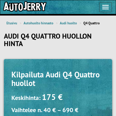
Toggl
Navig
Etusivu
Autohuolto hinnasto
Audi huolto
Q4 Quattro
AUDI Q4 QUATTRO HUOLLON
HINTA
Kilpailuta
Audi Q4 Quattro
huollot
175 €
Keskihinta:
Vaihtelee n.
40 €
–
690 €