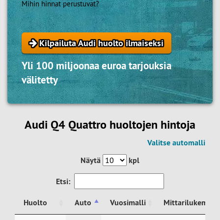
Mihin hinnat perustuvat?
Kilpailuta Audi huolto ilmaiseksi
Yli 100 miljoonaa euroa tarjouksia
välitetty
Audi Q4 Quattro huoltojen hintoja
Valitse automalli
Näytä
kpl
Etsi:
Huolto
Auto
Vuosimalli
Mittarilukema