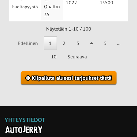
2022
43500
Quattro
huoltopyyntö
35
Näytetään 1-10 / 100
Edellinen
1
2
3
4
5
…
10
Seuraava
Kilpailuta alueesi tarjoukset tästä
YHTEYSTIEDOT