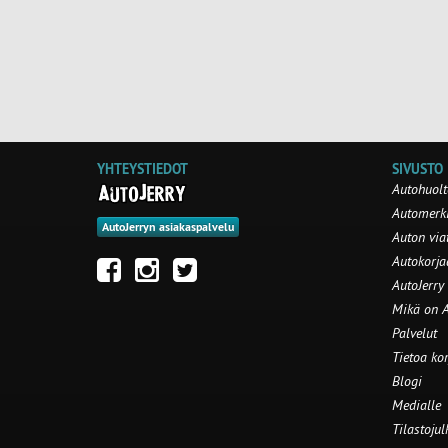
YHTEYSTIEDOT
SIVUSTO
Autohuolt
Automerki
AutoJerryn asiakaspalvelu
Auton via
Autokorj
AutoJerry
Mikä on A
Palvelut
Tietoa ko
Blogi
Medialle
Tilastojul