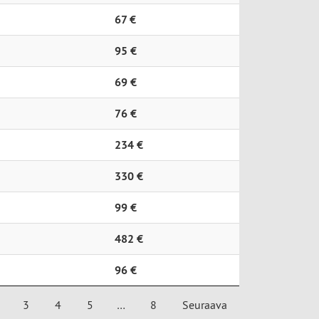
67 €
95 €
69 €
76 €
234 €
330 €
99 €
482 €
96 €
3
4
5
…
8
Seuraava