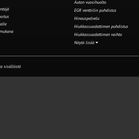
Auton vuosihuolto
ntöjä
EGR venttiilin puhdistus
oitus
Hinauspalvelu
alle
Hiukkassuodattimen puhdistus
 mukana
Hiukkassuodattimen vaihto
Näytä lisää
a sisällöstä