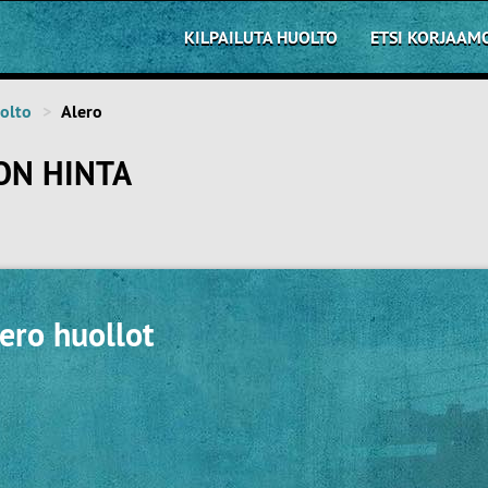
KILPAILUTA HUOLTO
ETSI KORJAAM
olto
Alero
ON HINTA
ero huollot