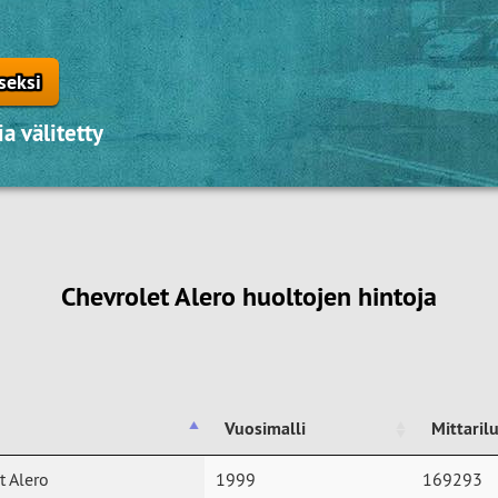
seksi
a välitetty
Chevrolet Alero huoltojen hintoja
Vuosimalli
Mittari
Vuosimalli
Mittari
t Alero
1999
169293