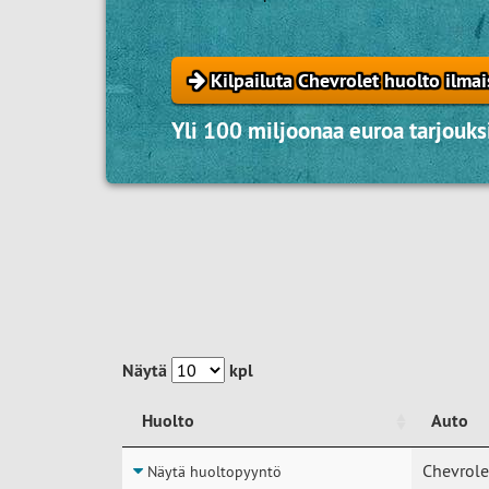
Kilpailuta Chevrolet huolto ilmai
Yli 100 miljoonaa euroa tarjouksi
Näytä
kpl
Huolto
Auto
Huolto
Auto
Chevrole
Näytä huoltopyyntö