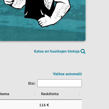
Katso eri huoltojen hintoja
Valitse automalli
Etsi:
lukema
Keskihinta
lukema
Keskihinta
116 €