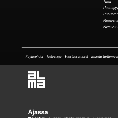
Tiimi
Huoltopyy
Huoltorah
Mainostaj
Menossa
Käyttöehdot
-
Tietosuoja
-
Evästeasetukset
-
Ilmoita laittomast