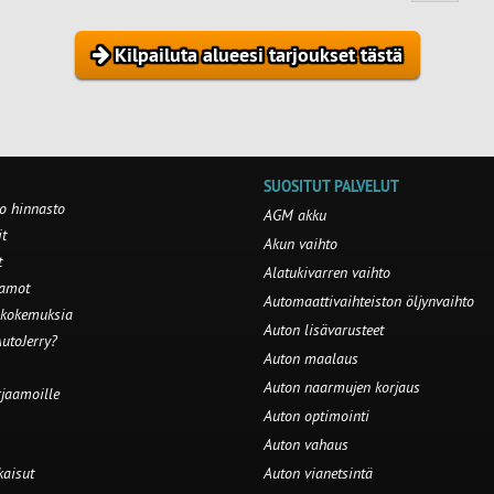
Kilpailuta alueesi tarjoukset tästä
SUOSITUT PALVELUT
o hinnasto
AGM akku
t
Akun vaihto
t
Alatukivarren vaihto
aamot
Automaattivaihteiston öljynvaihto
 kokemuksia
Auton lisävarusteet
utoJerry?
Auton maalaus
Auton naarmujen korjaus
rjaamoille
Auton optimointi
Auton vahaus
kaisut
Auton vianetsintä