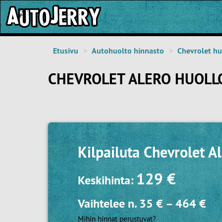
Etusivu
Autohuolto hinnasto
Chevrolet hu
CHEVROLET ALERO HUOLL
Kilpailuta
Chevrolet Al
129 €
Keskihinta:
Vaihtelee n.
35 €
–
464 €
Mihin hinnat perustuvat?