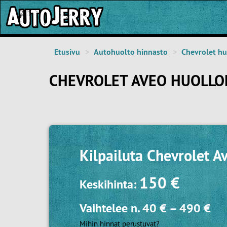
Etusivu
Autohuolto hinnasto
Chevrolet hu
CHEVROLET AVEO HUOLLO
Kilpailuta
Chevrolet A
150 €
Keskihinta:
Vaihtelee n.
40 €
–
490 €
Mihin hinnat perustuvat?