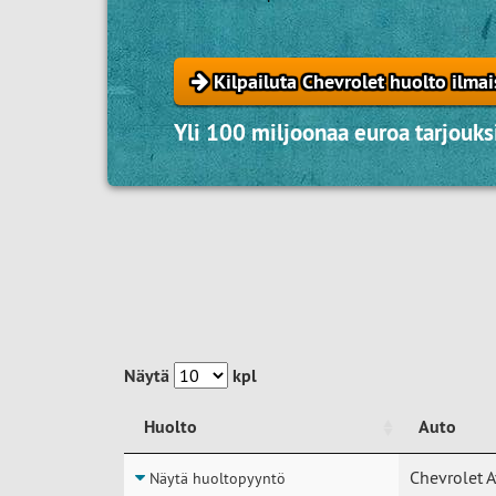
Kilpailuta Chevrolet huolto ilmai
Yli 100 miljoonaa euroa tarjouksi
Näytä
kpl
Huolto
Auto
Huolto
Auto
Chevrolet A
Näytä huoltopyyntö