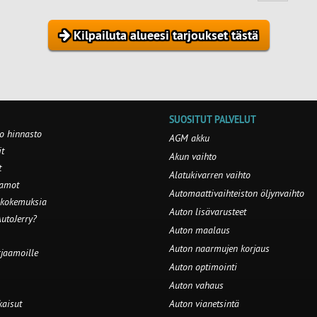
Kilpailuta alueesi tarjoukset tästä
SUOSITUT PALVELUT
o hinnasto
AGM akku
t
Akun vaihto
t
Alatukivarren vaihto
aamot
Automaattivaihteiston öljynvaihto
 kokemuksia
Auton lisävarusteet
utoJerry?
Auton maalaus
Auton naarmujen korjaus
rjaamoille
Auton optimointi
Auton vahaus
kaisut
Auton vianetsintä