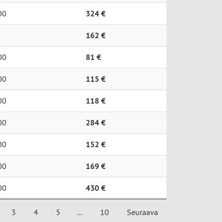
00
324 €
162 €
00
81 €
00
115 €
00
118 €
00
284 €
00
152 €
00
169 €
00
430 €
3
4
5
…
10
Seuraava