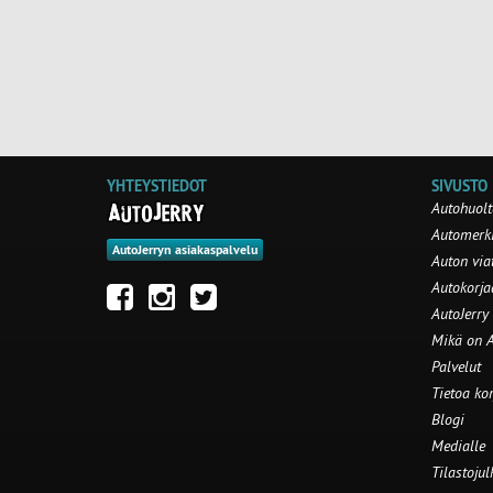
YHTEYSTIEDOT
SIVUSTO
Autohuolt
Automerki
AutoJerryn asiakaspalvelu
Auton via
Autokorj
AutoJerry
Mikä on A
Palvelut
Tietoa ko
Blogi
Medialle
Tilastojul