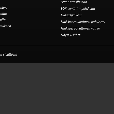
Auton vuosihuolto
ntöjä
EGR venttiilin puhdistus
oitus
Hinauspalvelu
alle
Hiukkassuodattimen puhdistus
 mukana
Hiukkassuodattimen vaihto
Näytä lisää
a sisällöstä