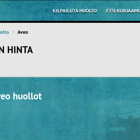
KILPAILUTA HUOLTO
ETSI KORJAAM
olto
Aveo
N HINTA
veo huollot