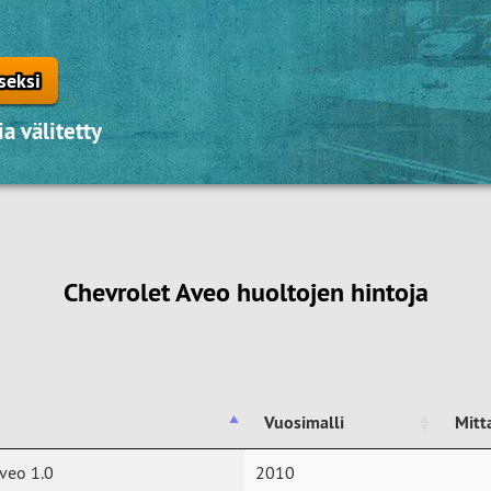
seksi
a välitetty
Chevrolet Aveo huoltojen hintoja
Vuosimalli
Mitt
Vuosimalli
Mitt
veo 1.0
2010