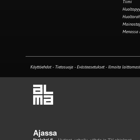
Tiimi
Huoltopyy
Huoltorah
Mainostaj
Menossa
Käyttöehdot
-
Tietosuoja
-
Evästeasetukset
-
Ilmoita laittomast