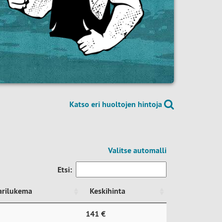
Katso eri huoltojen hintoja
Valitse automalli
Etsi:
arilukema
Keskihinta
arilukema
Keskihinta
141 €