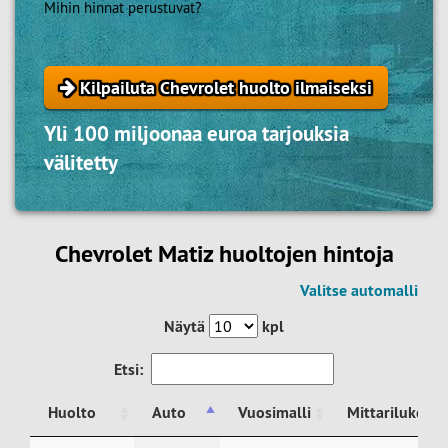
Mihin hinnat perustuvat?
Kilpailuta Chevrolet huolto ilmaiseksi
Yli 100 miljoonaa euroa tarjouksia
välitetty
Chevrolet Matiz huoltojen hintoja
Valitse automalli
Näytä
kpl
Etsi:
Huolto
Auto
Vuosimalli
Mittarilukema