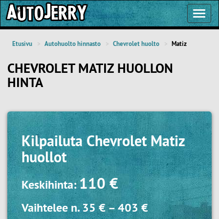
Toggl
Navig
Etusivu
Autohuolto hinnasto
Chevrolet huolto
Matiz
CHEVROLET MATIZ HUOLLON
HINTA
Kilpailuta
Chevrolet Matiz
huollot
110 €
Keskihinta:
Vaihtelee n.
35 €
–
403 €