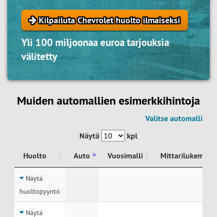
Kilpailuta Chevrolet huolto ilmaiseksi
Yli 100 miljoonaa euroa tarjouksia
välitetty
Muiden automallien esimerkkihintoja
Valitse automalli
Näytä
kpl
Huolto
Auto
Vuosimalli
Mittarilukema
Huolto
Auto
Vuosimalli
Mittarilukema
Näytä
huoltopyyntö
Näytä