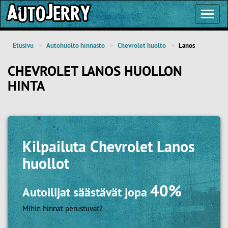
Toggl
Navig
Etusivu
Autohuolto hinnasto
Chevrolet huolto
Lanos
CHEVROLET LANOS HUOLLON
HINTA
Kilpailuta
Chevrolet Lanos
huollot
40%
Autoilijat säästävät jopa
Mihin hinnat perustuvat?