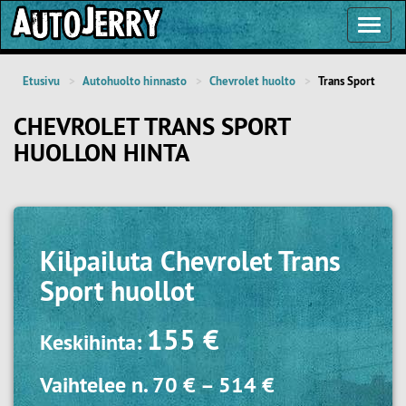
Toggl
Navig
Etusivu
Autohuolto hinnasto
Chevrolet huolto
Trans Sport
CHEVROLET TRANS SPORT
HUOLLON HINTA
Kilpailuta
Chevrolet Trans
Sport huollot
155 €
Keskihinta:
Vaihtelee n.
70 €
–
514 €