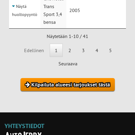
Trans
Näytä
2005
Sport 3,4
huoltopyyntö
bensa
Näytetään 1-10 / 41
Edellinen
1
2
3
4
5
Seuraava
Kilpailuta alueesi tarjoukset tästä
YHTEYSTIEDOT