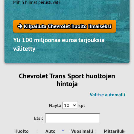
Mihin hinnat perustuvat?
Kilpailuta Chevrolet huolto ilmaiseksi
Yli 100 miljoonaa euroa tarjouksia
välitetty
Chevrolet Trans Sport huoltojen
hintoja
Valitse automalli
Näytä
kpl
Etsi:
Huolto
Auto
Vuosimalli
Mittarilukema