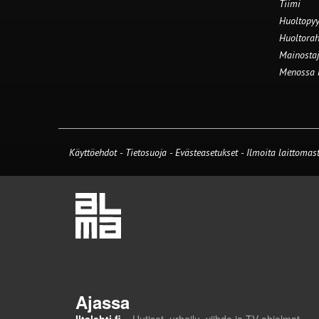
Tiimi
Huoltopyy
Huoltorah
Mainostaj
Menossa
Käyttöehdot
-
Tietosuoja
-
Evästeasetukset
-
Ilmoita laittomast