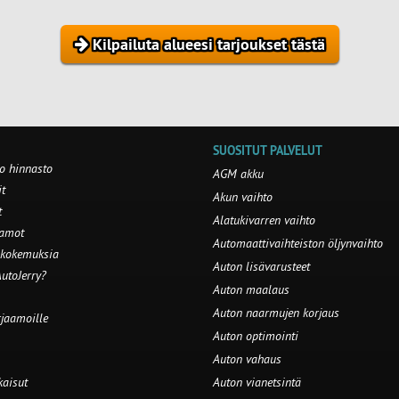
Kilpailuta alueesi tarjoukset tästä
SUOSITUT PALVELUT
o hinnasto
AGM akku
t
Akun vaihto
t
Alatukivarren vaihto
aamot
Automaattivaihteiston öljynvaihto
 kokemuksia
Auton lisävarusteet
utoJerry?
Auton maalaus
Auton naarmujen korjaus
rjaamoille
Auton optimointi
Auton vahaus
kaisut
Auton vianetsintä