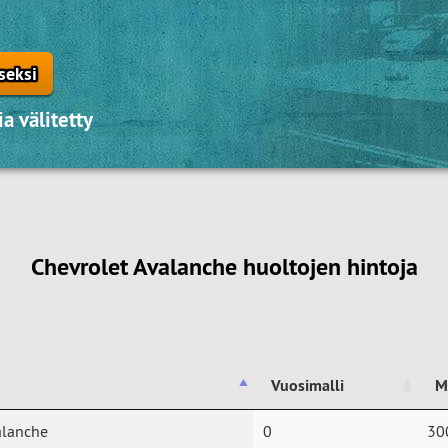
seksi
a välitetty
Chevrolet Avalanche huoltojen hintoja
Vuosimalli
M
Vuosimalli
M
alanche
0
30