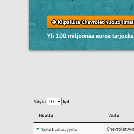
Kilpailuta Chevrolet huolto ilmai
Yli 100 miljoonaa euroa tarjouksi
Näytä
kpl
Huolto
Auto
Huolto
Auto
Chevrolet Av
Näytä huoltopyyntö