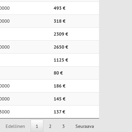
0000
493 €
0000
318 €
2309 €
0000
2650 €
1125 €
80 €
0000
186 €
0000
145 €
3000
137 €
Edellinen
1
2
3
Seuraava