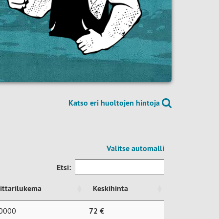
Katso eri huoltojen hintoja
Valitse automalli
Etsi:
ittarilukema
Keskihinta
ittarilukema
Keskihinta
0000
72 €