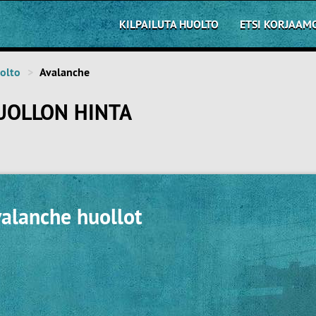
KILPAILUTA HUOLTO
ETSI KORJAAM
olto
Avalanche
UOLLON HINTA
valanche huollot