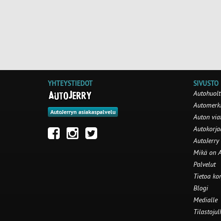
YHTEYSTIEDOT
SIVUSTO
Autohuolt
Automerki
AutoJerryn asiakaspalvelu
Auton via
Autokorj
AutoJerry
Mikä on A
Palvelut
Tietoa ko
Blogi
Medialle
Tilastojul