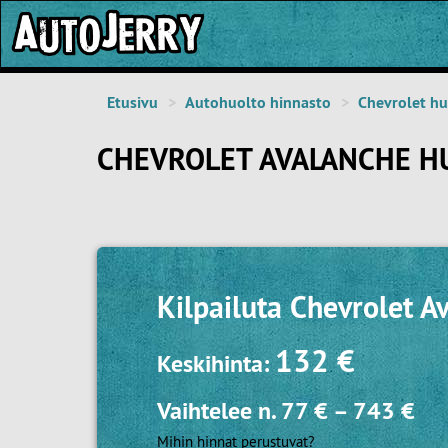
Etusivu
Autohuolto hinnasto
Chevrolet hu
CHEVROLET AVALANCHE H
Kilpailuta
Chevrolet A
132 €
Keskihinta:
Vaihtelee n.
77 €
–
743 €
Mihin hinnat perustuvat?