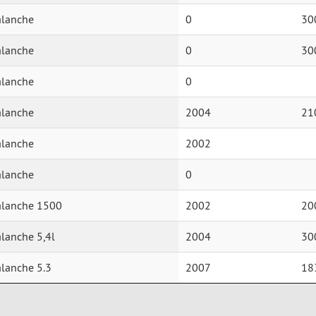
alanche
0
30
alanche
0
30
alanche
0
alanche
2004
21
alanche
2002
alanche
0
alanche 1500
2002
20
alanche 5,4l
2004
30
alanche 5.3
2007
18