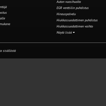
Auton vuosihuolto
ntöjä
EGR venttiilin puhdistus
oitus
Hinauspalvelu
alle
Hiukkassuodattimen puhdistus
 mukana
Hiukkassuodattimen vaihto
Näytä lisää
a sisällöstä