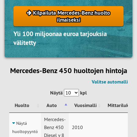
Kilpailuta Mercedes-Benz huolto
ilmaiseksi
Yli 100 miljoonaa euroa tarjouksia
välitetty
Mercedes-Benz 450 huoltojen hintoja
Valitse automalli
Näytä
kpl
Huolto
Auto
Vuosimalli
Mittarilukem
Huolto
Auto
Vuosimalli
Mittarilukem
Mercedes-
Näytä
Benz 450
2010
huoltopyyntö
Diesel v 8