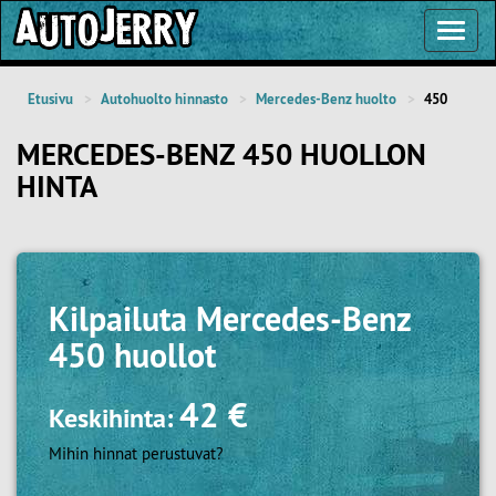
Toggl
Navig
Etusivu
Autohuolto hinnasto
Mercedes-Benz huolto
450
MERCEDES-BENZ 450 HUOLLON
HINTA
Kilpailuta
Mercedes-Benz
450 huollot
42 €
Keskihinta:
Mihin hinnat perustuvat?