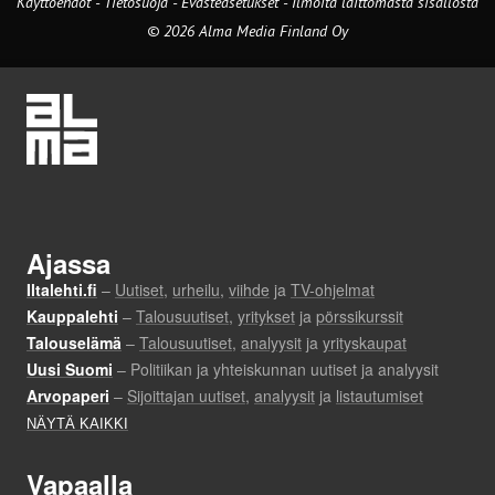
Käyttöehdot
-
Tietosuoja
-
Evästeasetukset
-
Ilmoita laittomasta sisällöstä
© 2026 Alma Media Finland Oy