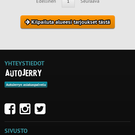
Edellinen
1
Seuraava
Kilpailuta alueesi tarjoukset tästä
YHTEYSTIEDOT
AutoJerryn asiakaspalvelu
SIVUSTO