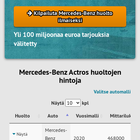
Kilpailuta Mercedes-Benz huolto
ilmaiseksi
Yli 100 miljoonaa euroa tarjouksia
välitetty
Mercedes-Benz Actros huoltojen
hintoja
Valitse automalli
Näytä
kpl
Huolto
Auto
Vuosimalli
Mittarilukem
Huolto
Auto
Vuosimalli
Mittarilukem
Mercedes-
Näytä
Benz
2020
468000