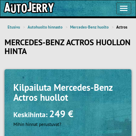
Toggl
Navig
Etusivu
Autohuolto hinnasto
Mercedes-Benz huolto
Actros
MERCEDES-BENZ ACTROS HUOLLON
HINTA
Kilpailuta
Mercedes-Benz
Actros huollot
249 €
Keskihinta:
Mihin hinnat perustuvat?