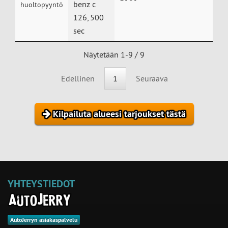
benz c
huoltopyyntö
126, 500
sec
Näytetään 1-9 / 9
Edellinen
1
Seuraava
Kilpailuta alueesi tarjoukset tästä
YHTEYSTIEDOT
AutoJerryn asiakaspalvelu