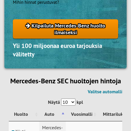
Mihin hinnat perustuvat?
Kilpailuta Mercedes-Benz huolto
ilmaiseksi
Yli 100 miljoonaa euroa tarjouksia
välitetty
Mercedes-Benz SEC huoltojen hintoja
Valitse automalli
Näytä
kpl
Huolto
Auto
Vuosimalli
Mittarilukem
Huolto
Auto
Vuosimalli
Mittarilukem
Mercedes-