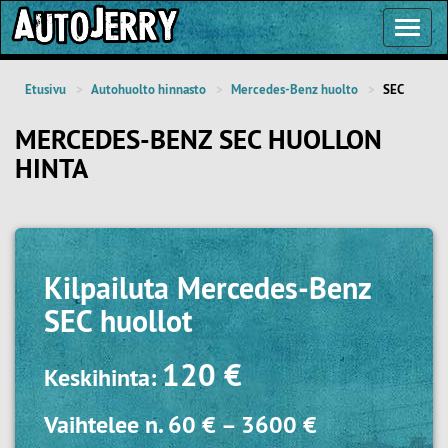
Toggl
Navig
Etusivu
Autohuolto hinnasto
Mercedes-Benz huolto
SEC
MERCEDES-BENZ SEC HUOLLON
HINTA
Kilpailuta
Mercedes-Benz
SEC huollot
120 €
Keskihinta:
Vaihtelee n.
60 €
–
3600 €