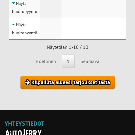
Näytä
huoltopyyntö
Näytä
huoltopyyntö
Näytetään 1-10 / 10
Edellinen
1
Seuraava
Kilpailuta alueesi tarjoukset tästä
YHTEYSTIEDOT