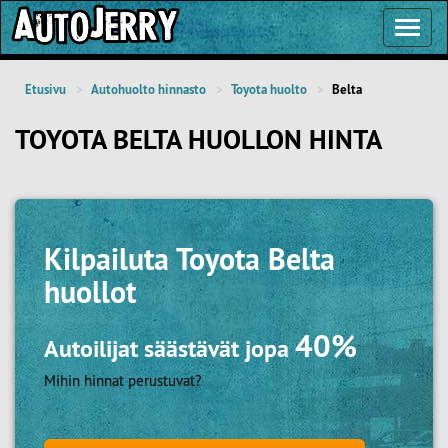
Toggl
Navig
Etusivu
Autohuolto hinnasto
Toyota huolto
Belta
TOYOTA BELTA HUOLLON HINTA
Kilpailuta
Toyota Belta
huollot
40%
Autoilijat säästävät jopa
Mihin hinnat perustuvat?