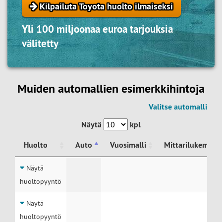
Kilpailuta Toyota huolto ilmaiseksi
Yli 100 miljoonaa euroa tarjouksia
välitetty
Muiden automallien esimerkkihintoja
Valitse automalli
Näytä
kpl
Huolto
Auto
Vuosimalli
Mittarilukema
Huolto
Auto
Vuosimalli
Mittarilukema
Näytä
huoltopyyntö
Näytä
huoltopyyntö