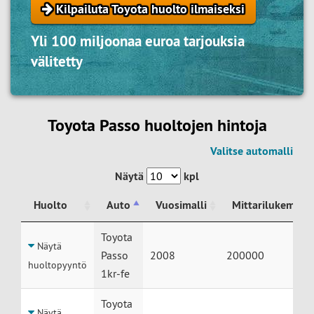
Kilpailuta Toyota huolto ilmaiseksi
Yli 100 miljoonaa euroa tarjouksia
välitetty
Toyota Passo huoltojen hintoja
Valitse automalli
Näytä
kpl
Huolto
Auto
Vuosimalli
Mittarilukema
Huolto
Auto
Vuosimalli
Mittarilukema
Toyota
Näytä
Passo
2008
200000
huoltopyyntö
1kr-fe
Toyota
Näytä