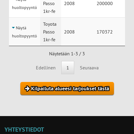
Passo
2008
200000
huoltopyyntö
1kr-fe
Toyota
Näytä
Passo
2008
170372
huoltopyyntö
1kr-fe
Näytetään 1-3 / 3
Edellinen
1
Seuraava
Kilpailuta alueesi tarjoukset tästä
YHTEYSTIEDOT