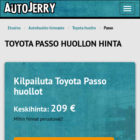
Toggl
Navig
Etusivu
Autohuolto hinnasto
Toyota huolto
Passo
TOYOTA PASSO HUOLLON HINTA
Kilpailuta
Toyota Passo
huollot
209 €
Keskihinta:
Mihin hinnat perustuvat?