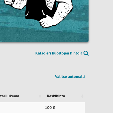
Katso eri huoltojen hintoja
Valitse automalli
ttarilukema
Keskihinta
ttarilukema
Keskihinta
100 €