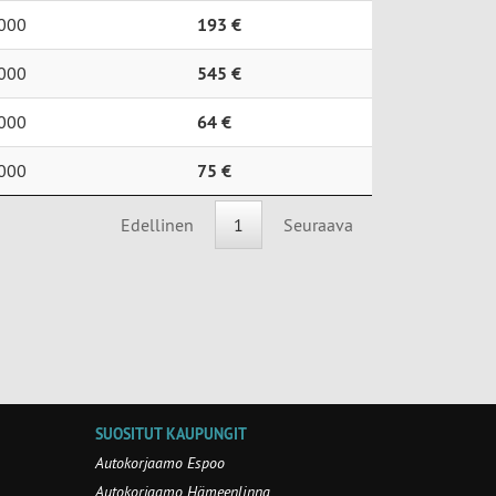
000
193 €
000
545 €
000
64 €
000
75 €
Edellinen
1
Seuraava
SUOSITUT KAUPUNGIT
Autokorjaamo Espoo
Autokorjaamo Hämeenlinna