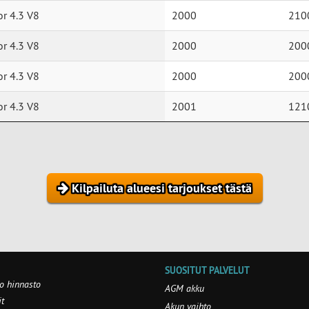
or 4.3 V8
2000
210
or 4.3 V8
2000
200
or 4.3 V8
2000
200
or 4.3 V8
2001
121
Kilpailuta alueesi tarjoukset tästä
SUOSITUT PALVELUT
o hinnasto
AGM akku
t
Akun vaihto