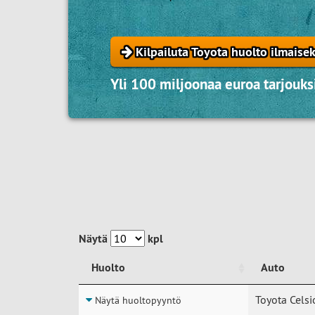
Kilpailuta Toyota huolto ilmaisek
Yli 100 miljoonaa euroa tarjouksi
Näytä
kpl
Huolto
Auto
Huolto
Auto
Toyota Celsi
Näytä huoltopyyntö