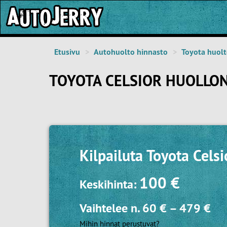
Etusivu
Autohuolto hinnasto
Toyota huol
TOYOTA CELSIOR HUOLLON
Kilpailuta
Toyota Celsi
100 €
Keskihinta:
Vaihtelee n.
60 €
–
479 €
Mihin hinnat perustuvat?