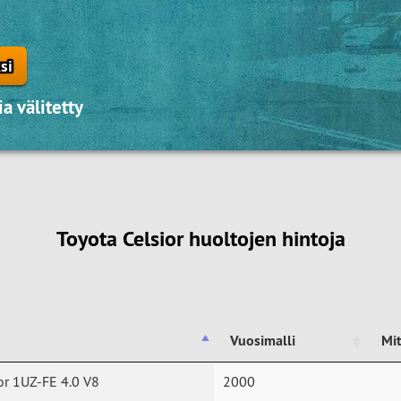
si
a välitetty
Toyota Celsior huoltojen hintoja
Vuosimalli
Mi
Vuosimalli
Mi
or 1UZ-FE 4.0 V8
2000