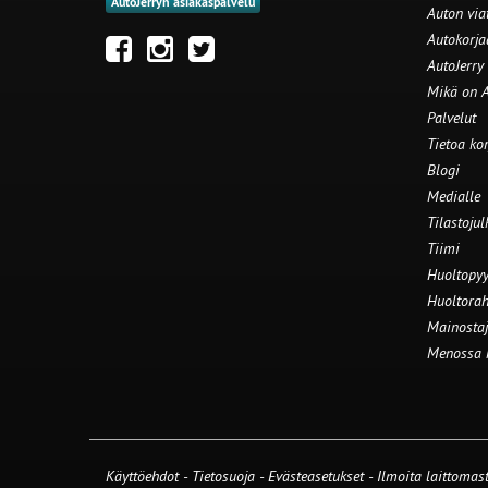
AutoJerryn asiakaspalvelu
Auton via
Autokorj
AutoJerry
Mikä on A
Palvelut
Tietoa ko
Blogi
Medialle
Tilastojul
Tiimi
Huoltopyy
Huoltorah
Mainostaj
Menossa
Käyttöehdot
-
Tietosuoja
-
Evästeasetukset
-
Ilmoita laittomast