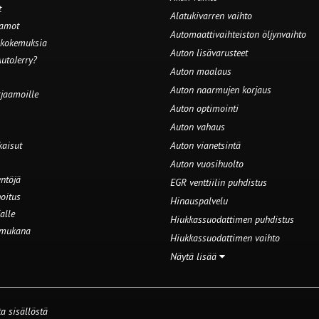
t
Alatukivarren vaihto
aamot
Automaattivaihteiston öljynvaihto
 kokemuksia
Auton lisävarusteet
utoJerry?
Auton maalaus
Auton naarmujen korjaus
rjaamoille
Auton optimointi
Auton vahaus
kaisut
Auton vianetsintä
Auton vuosihuolto
ntöjä
EGR venttiilin puhdistus
oitus
Hinauspalvelu
alle
Hiukkassuodattimen puhdistus
 mukana
Hiukkassuodattimen vaihto
Näytä lisää
a sisällöstä