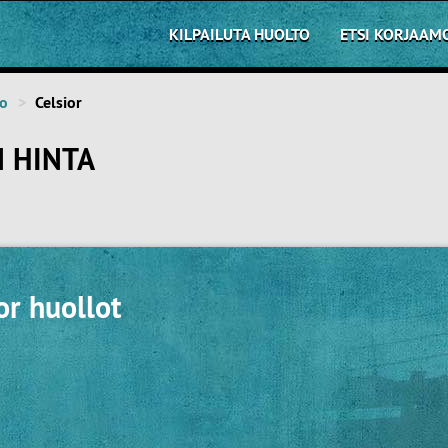
KILPAILUTA HUOLTO
ETSI KORJAAM
to
Celsior
 HINTA
or huollot