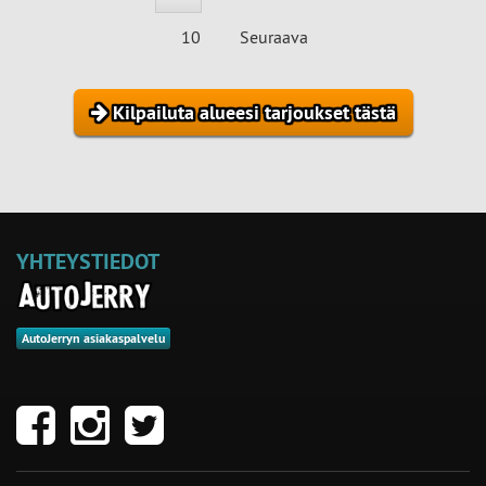
10
Seuraava
Kilpailuta alueesi tarjoukset tästä
YHTEYSTIEDOT
AutoJerryn asiakaspalvelu