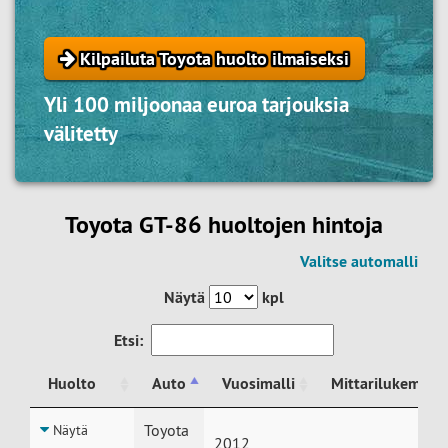
Kilpailuta Toyota huolto ilmaiseksi
Yli 100 miljoonaa euroa tarjouksia
välitetty
Toyota GT-86 huoltojen hintoja
Valitse automalli
Näytä
kpl
Etsi:
Huolto
Auto
Vuosimalli
Mittarilukema
Huolto
Auto
Vuosimalli
Mittarilukema
Toyota
Näytä
2012