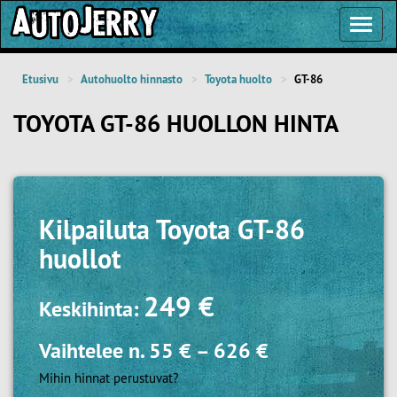
Toggl
Navig
Etusivu
Autohuolto hinnasto
Toyota huolto
GT-86
TOYOTA GT-86 HUOLLON HINTA
Kilpailuta
Toyota GT-86
huollot
249 €
Keskihinta:
Vaihtelee n.
55 €
–
626 €
Mihin hinnat perustuvat?