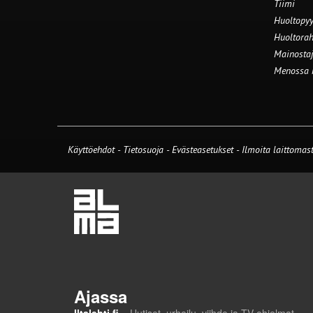
Tiimi
Huoltopyy
Huoltorah
Mainostaj
Menossa
Käyttöehdot
-
Tietosuoja
-
Evästeasetukset
-
Ilmoita laittomast