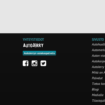
YHTEYSTIEDOT
SIVUSTO
Autohuolt
Automerki
AutoJerryn asiakaspalvelu
Auton via
Autokorj
AutoJerry
Mikä on A
Palvelut
Tietoa ko
Blogi
Medialle
Tilastojul