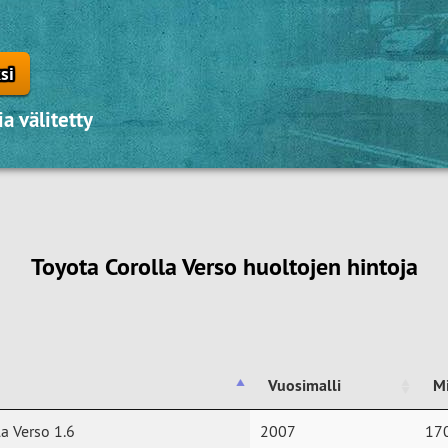
si
a välitetty
Toyota Corolla Verso huoltojen hintoja
Vuosimalli
M
Vuosimalli
M
a Verso 1.6
2007
17