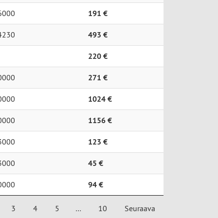
6000
191 €
4230
493 €
220 €
0000
271 €
0000
1024 €
0000
1156 €
3000
123 €
3000
45 €
0000
94 €
3
4
5
…
10
Seuraava