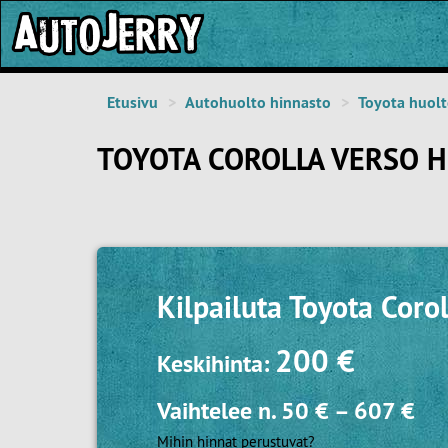
Etusivu
Autohuolto hinnasto
Toyota huol
TOYOTA COROLLA VERSO 
Kilpailuta
Toyota Corol
200 €
Keskihinta:
Vaihtelee n.
50 €
–
607 €
Mihin hinnat perustuvat?