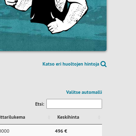
Katso eri huoltojen hintoja
Valitse automalli
Etsi:
ittarilukema
Keskihinta
ittarilukema
Keskihinta
0000
496 €