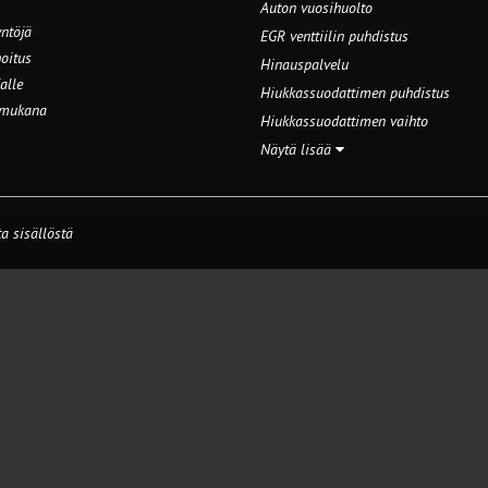
Auton vuosihuolto
ntöjä
EGR venttiilin puhdistus
oitus
Hinauspalvelu
alle
Hiukkassuodattimen puhdistus
 mukana
Hiukkassuodattimen vaihto
Näytä lisää
a sisällöstä