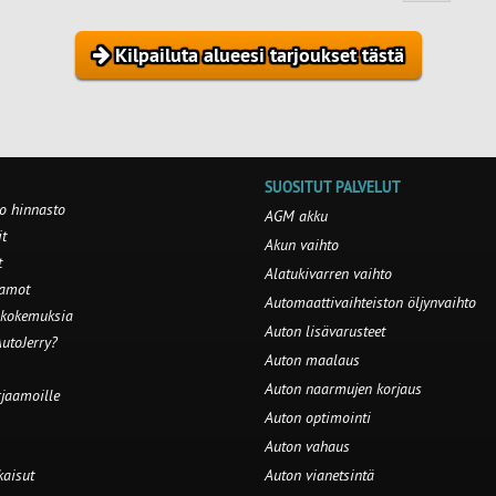
Kilpailuta alueesi tarjoukset tästä
SUOSITUT PALVELUT
o hinnasto
AGM akku
t
Akun vaihto
t
Alatukivarren vaihto
aamot
Automaattivaihteiston öljynvaihto
 kokemuksia
Auton lisävarusteet
utoJerry?
Auton maalaus
Auton naarmujen korjaus
rjaamoille
Auton optimointi
Auton vahaus
kaisut
Auton vianetsintä