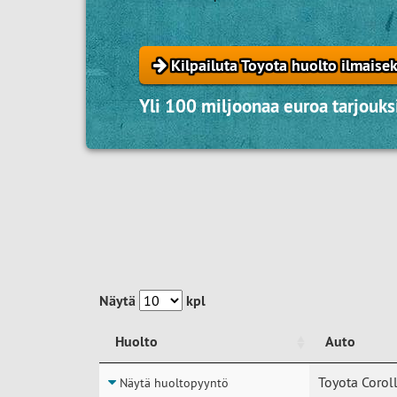
Kilpailuta Toyota huolto ilmaisek
Yli 100 miljoonaa euroa tarjouksi
Näytä
kpl
Huolto
Auto
Huolto
Auto
Toyota Coroll
Näytä huoltopyyntö