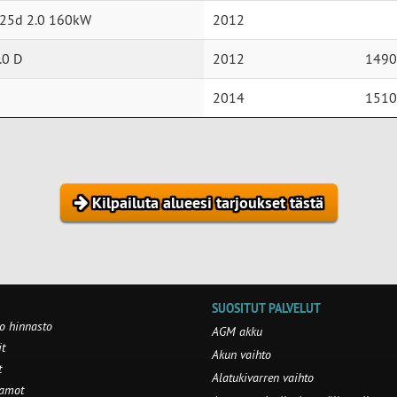
25d 2.0 160kW
2012
.0 D
2012
1490
2014
1510
Kilpailuta alueesi tarjoukset tästä
SUOSITUT PALVELUT
o hinnasto
AGM akku
t
Akun vaihto
t
Alatukivarren vaihto
aamot