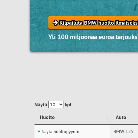
Kilpailuta BMW huolto ilmaiseks
Yli 100 miljoonaa euroa tarjouksi
Näytä
kpl
Huolto
Auto
Huolto
Auto
BMW 125
Näytä huoltopyyntö