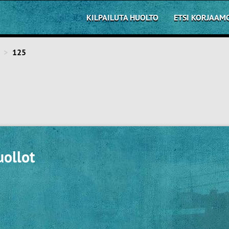
KILPAILUTA HUOLTO
ETSI KORJAAM
125
ollot