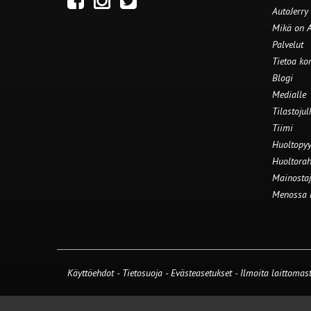
AutoJerry
Mikä on A
Palvelut
Tietoa ko
Blogi
Medialle
Tilastojul
Tiimi
Huoltopyy
Huoltorah
Mainostaj
Menossa
Käyttöehdot
-
Tietosuoja
-
Evästeasetukset
-
Ilmoita laittomast