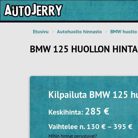
Etusivu
Autohuolto hinnasto
BMW huolto
BMW 125 HUOLLON HINTA
Kilpailuta
BMW 125 hu
285 €
Keskihinta:
Vaihtelee n.
130 €
–
395 €
Mihin hinnat perustuvat?