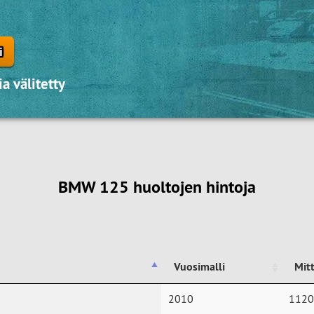
i
a välitetty
BMW 125 huoltojen hintoja
Vuosimalli
Mit
Vuosimalli
Mit
2010
112