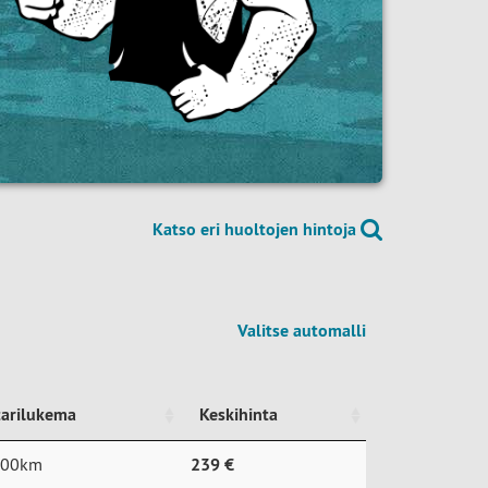
Katso eri huoltojen hintoja
Valitse automalli
tarilukema
Keskihinta
tarilukema
Keskihinta
000km
239 €