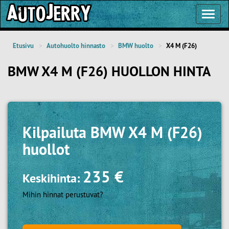
Toggl
Navig
Etusivu
Autohuolto hinnasto
BMW huolto
X4 M (F26)
BMW X4 M (F26) HUOLLON HINTA
Kilpailuta
BMW X4 M (F26)
huollot
235 €
Keskihinta:
Mihin hinnat perustuvat?