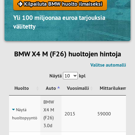
Kilpailuta BMW huolto ilmaiseksi
Yli 100 miljoonaa euroa tarjouksia
välitetty
BMW X4 M (F26) huoltojen hintoja
Valitse automalli
Näytä
kpl
Huolto
Auto
Vuosimalli
Mittarilukema
Huolto
Auto
Vuosimalli
Mittarilukema
BMW
X4 M
Näytä
2015
59000
(F26)
huoltopyyntö
3.0d