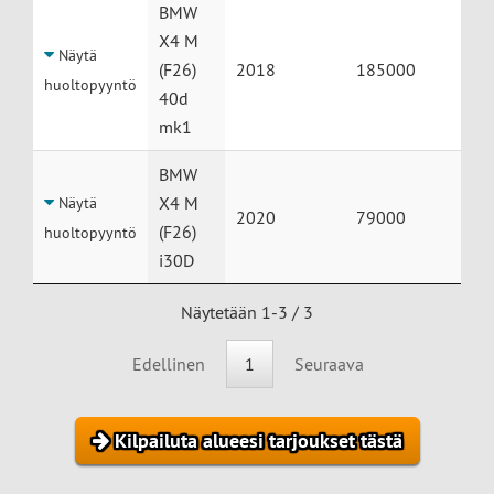
BMW
X4 M
Näytä
(F26)
2018
185000
huoltopyyntö
40d
mk1
BMW
X4 M
Näytä
2020
79000
(F26)
huoltopyyntö
i30D
Näytetään 1-3 / 3
Edellinen
1
Seuraava
Kilpailuta alueesi tarjoukset tästä