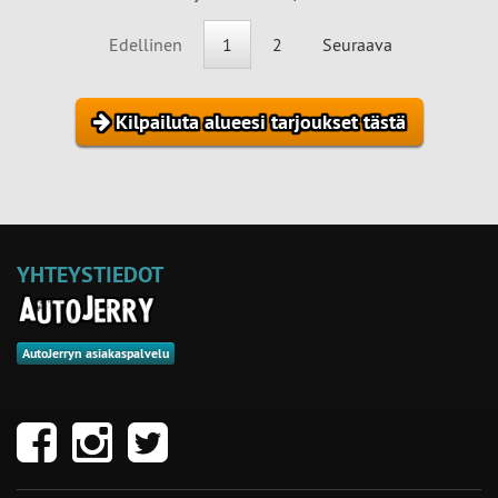
Edellinen
1
2
Seuraava
Kilpailuta alueesi tarjoukset tästä
YHTEYSTIEDOT
AutoJerryn asiakaspalvelu