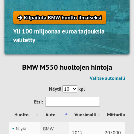
Kilpailuta BMW huolto ilmaiseksi
Yli 100 miljoonaa euroa tarjouksia
välitetty
BMW M550 huoltojen hintoja
Valitse automalli
Näytä
kpl
Etsi:
Huolto
Auto
Vuosimalli
Mittariluke
Huolto
Auto
Vuosimalli
Mittariluke
BMW
Näytä
2012
205000