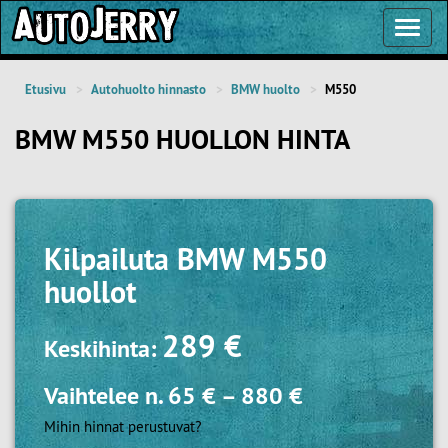
Toggl
Navig
Etusivu
Autohuolto hinnasto
BMW huolto
M550
BMW M550 HUOLLON HINTA
Kilpailuta
BMW M550
huollot
289 €
Keskihinta:
Vaihtelee n.
65 €
–
880 €
Mihin hinnat perustuvat?