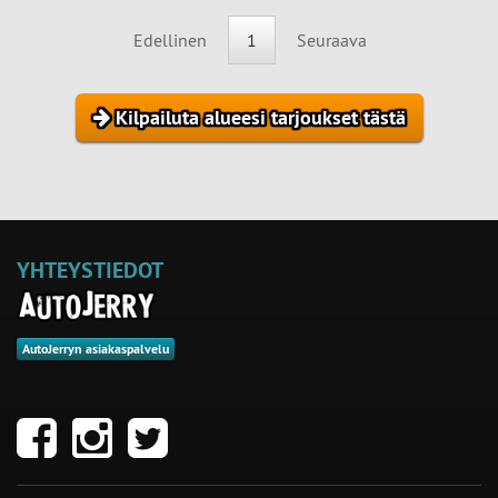
Edellinen
1
Seuraava
Kilpailuta alueesi tarjoukset tästä
YHTEYSTIEDOT
AutoJerryn asiakaspalvelu