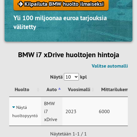
Kilpailuta BMW huolto ilmaiseksi
Yli 100 miljoonaa euroa tarjouksia
välitetty
BMW i7 xDrive huoltojen hintoja
Valitse automalli
Näytä
kpl
Huolto
Auto
Vuosimalli
Mittarilukema
Huolto
Auto
Vuosimalli
Mittarilukema
BMW
Näytä
i7
2023
6000
huoltopyyntö
xDrive
Näytetään 1-1 / 1