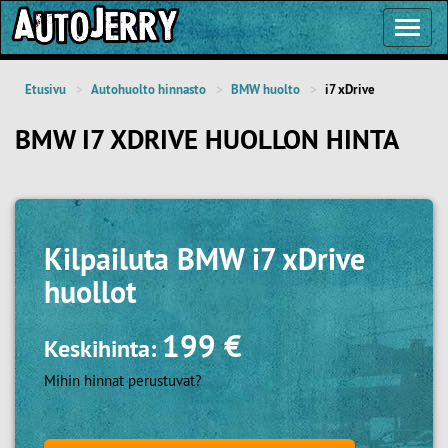
Toggl
Navig
Etusivu
Autohuolto hinnasto
BMW huolto
i7 xDrive
BMW I7 XDRIVE HUOLLON HINTA
Kilpailuta
BMW i7 xDrive
huollot
199 €
Keskihinta:
Mihin hinnat perustuvat?