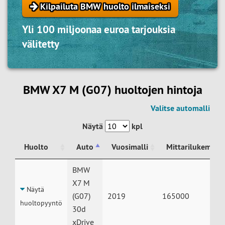
Kilpailuta BMW huolto ilmaiseksi
Yli 100 miljoonaa euroa tarjouksia
välitetty
BMW X7 M (G07) huoltojen hintoja
Valitse automalli
Näytä
kpl
Huolto
Auto
Vuosimalli
Mittarilukema
Huolto
Auto
Vuosimalli
Mittarilukema
BMW
X7 M
Näytä
(G07)
2019
165000
huoltopyyntö
30d
xDrive