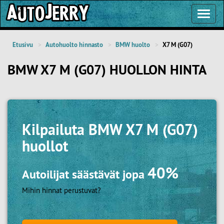
Toggl
Navig
Etusivu
Autohuolto hinnasto
BMW huolto
X7 M (G07)
BMW X7 M (G07) HUOLLON HINTA
Kilpailuta
BMW X7 M (G07)
huollot
40%
Autoilijat säästävät jopa
Mihin hinnat perustuvat?