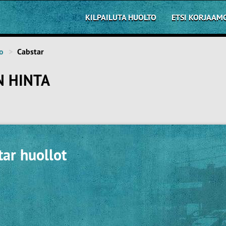
KILPAILUTA HUOLTO
ETSI KORJAAM
o
Cabstar
N HINTA
tar huollot