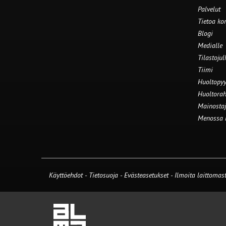
Palvelut
Tietoa ko
Blogi
Medialle
Tilastojul
Tiimi
Huoltopyy
Huoltorah
Mainostaj
Menossa
Käyttöehdot
-
Tietosuoja
-
Evästeasetukset
-
Ilmoita laittomast