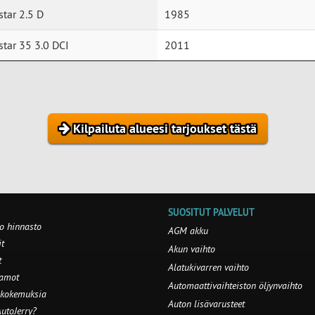
tar 2.5 D
1985
tar 35 3.0 DCI
2011
Kilpailuta alueesi tarjoukset tästä
SUOSITUT PALVELUT
o hinnasto
AGM akku
t
Akun vaihto
t
Alatukivarren vaihto
aamot
Automaattivaihteiston öljynvaihto
 kokemuksia
Auton lisävarusteet
utoJerry?