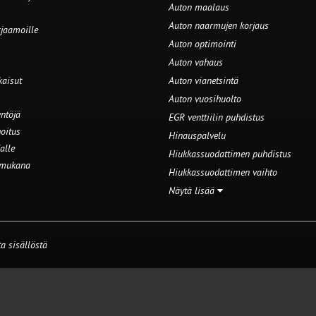
Auton maalaus
Auton naarmujen korjaus
rjaamoille
Auton optimointi
Auton vahaus
kaisut
Auton vianetsintä
Auton vuosihuolto
ntöjä
EGR venttiilin puhdistus
oitus
Hinauspalvelu
alle
Hiukkassuodattimen puhdistus
 mukana
Hiukkassuodattimen vaihto
Näytä lisää
a sisällöstä