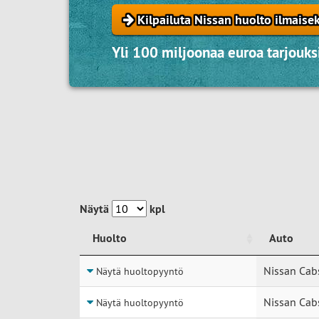
Kilpailuta Nissan huolto ilmaisek
Yli 100 miljoonaa euroa tarjouksi
Näytä
kpl
Huolto
Auto
Huolto
Auto
Nissan Cab
Näytä huoltopyyntö
Nissan Cab
Näytä huoltopyyntö