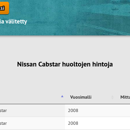
si
a välitetty
Nissan Cabstar huoltojen hintoja
Vuosimalli
Mitt
Vuosimalli
Mitt
star
2008
star
2008