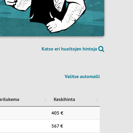
Katso eri huoltojen hintoja
Valitse automalli
arilukema
Keskihinta
arilukema
Keskihinta
405 €
567 €