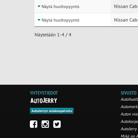
Nissan Cabs
Näytä huoltopyyntö
Nissan Cabs
Näytä huoltopyyntö
Näytetään 1-4 / 4
YHTEYSTIEDOT
SIVUSTO
Autohuolt
Automerki
AutoJerryn asiakaspalvelu
Auton via
Autokorj
AutoJerry
Mikä on A