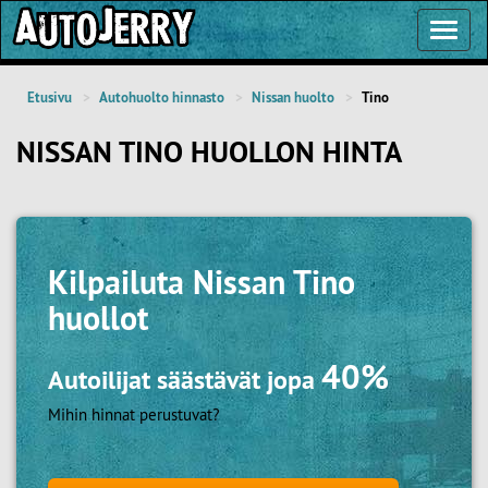
Toggl
Navig
Etusivu
Autohuolto hinnasto
Nissan huolto
Tino
NISSAN TINO HUOLLON HINTA
Kilpailuta
Nissan Tino
huollot
40%
Autoilijat säästävät jopa
Mihin hinnat perustuvat?