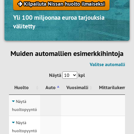
Kilpailuta Nissan huolto ilmaiseksi
Yli 100 miljoonaa euroa tarjouksia
välitetty
Muiden automallien esimerkkihintoja
Valitse automalli
Näytä
kpl
Huolto
Auto
Vuosimalli
Mittarilukema
Huolto
Auto
Vuosimalli
Mittarilukema
Näytä
huoltopyyntö
Näytä
huoltopyyntö