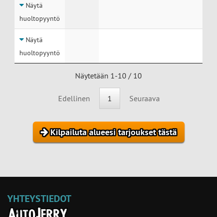
Näytä
huoltopyyntö
Näytä
huoltopyyntö
Näytetään 1-10 / 10
Edellinen
1
Seuraava
Kilpailuta alueesi tarjoukset tästä
YHTEYSTIEDOT