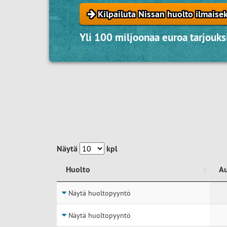
Kilpailuta Nissan huolto ilmaisek
Yli 100 miljoonaa euroa tarjouksi
Näytä
kpl
Huolto
A
Huolto
A
Näytä huoltopyyntö
Näytä huoltopyyntö