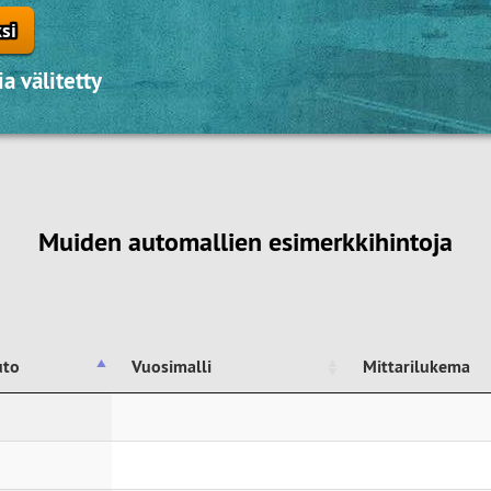
si
a välitetty
Muiden automallien esimerkkihintoja
uto
Vuosimalli
Mittarilukema
uto
Vuosimalli
Mittarilukema