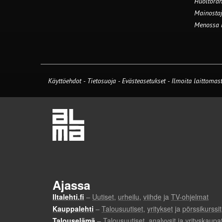
Huoltorah
Mainostaj
Menossa
Käyttöehdot
-
Tietosuoja
-
Evästeasetukset
-
Ilmoita laittomast