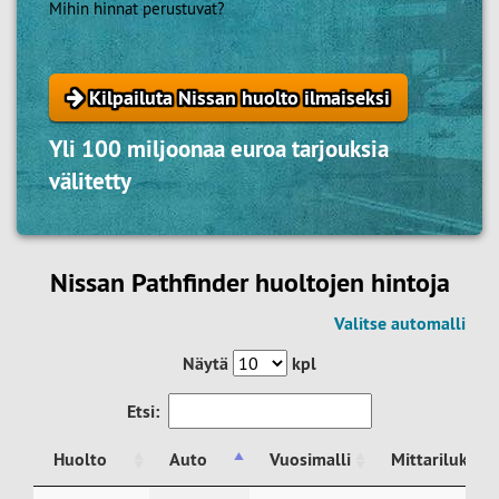
Mihin hinnat perustuvat?
Kilpailuta Nissan huolto ilmaiseksi
Yli 100 miljoonaa euroa tarjouksia
välitetty
Nissan Pathfinder huoltojen hintoja
Valitse automalli
Näytä
kpl
Etsi:
Huolto
Auto
Vuosimalli
Mittarilukem