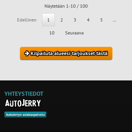
Näytetään 1-10 / 100
Edellinen
1
2
3
4
5
…
10
Seuraava
Kilpailuta alueesi tarjoukset tästä
YHTEYSTIEDOT
AutoJerryn asiakaspalvelu