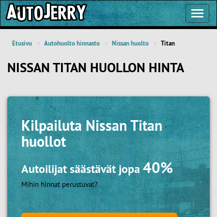
Toggl
Navig
Etusivu
Autohuolto hinnasto
Nissan huolto
Titan
NISSAN TITAN HUOLLON HINTA
Kilpailuta
Nissan Titan
huollot
40%
Autoilijat säästävät jopa
Mihin hinnat perustuvat?