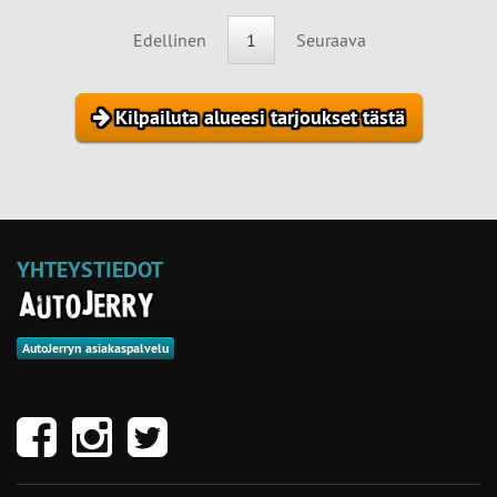
Edellinen
1
Seuraava
Kilpailuta alueesi tarjoukset tästä
YHTEYSTIEDOT
AutoJerryn asiakaspalvelu