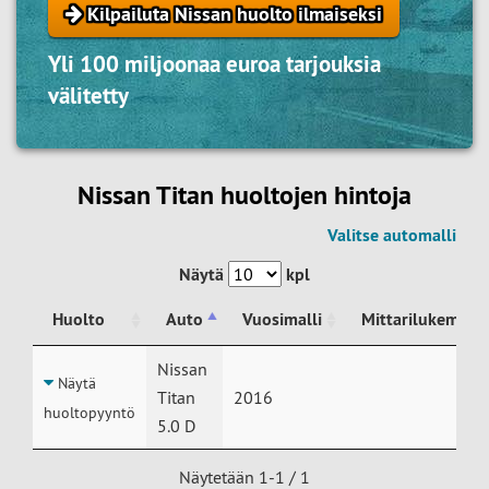
Kilpailuta Nissan huolto ilmaiseksi
Yli 100 miljoonaa euroa tarjouksia
välitetty
Nissan Titan huoltojen hintoja
Valitse automalli
Näytä
kpl
Huolto
Auto
Vuosimalli
Mittarilukema
Huolto
Auto
Vuosimalli
Mittarilukema
Nissan
Näytä
Titan
2016
huoltopyyntö
5.0 D
Näytetään 1-1 / 1