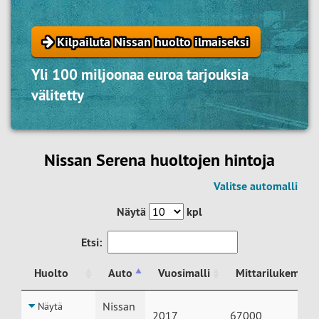
Kilpailuta Nissan huolto ilmaiseksi
Yli 100 miljoonaa euroa tarjouksia
välitetty
Nissan Serena huoltojen hintoja
Valitse automalli
Näytä
kpl
Etsi:
Huolto
Auto
Vuosimalli
Mittarilukema
Huolto
Auto
Vuosimalli
Mittarilukema
Nissan
Näytä
2017
67000