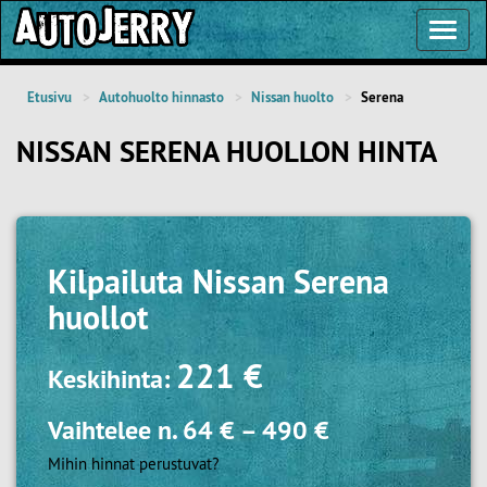
Toggl
Navig
Etusivu
Autohuolto hinnasto
Nissan huolto
Serena
NISSAN SERENA HUOLLON HINTA
Kilpailuta
Nissan Serena
huollot
221 €
Keskihinta:
Vaihtelee n.
64 €
–
490 €
Mihin hinnat perustuvat?