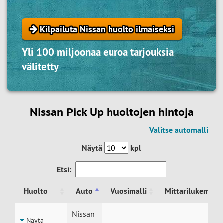
Kilpailuta Nissan huolto ilmaiseksi
Yli 100 miljoonaa euroa tarjouksia
välitetty
Nissan Pick Up huoltojen hintoja
Valitse automalli
Näytä
kpl
Etsi:
Huolto
Auto
Vuosimalli
Mittarilukema
Huolto
Auto
Vuosimalli
Mittarilukema
Nissan
Näytä