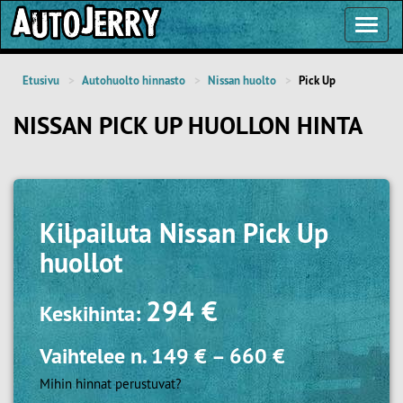
Toggl
Navig
Etusivu
Autohuolto hinnasto
Nissan huolto
Pick Up
NISSAN PICK UP HUOLLON HINTA
Kilpailuta
Nissan Pick Up
huollot
294 €
Keskihinta:
Vaihtelee n.
149 €
–
660 €
Mihin hinnat perustuvat?