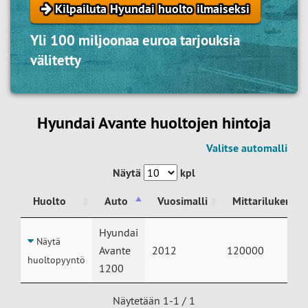
Kilpailuta Hyundai huolto ilmaiseksi
Yli 100 miljoonaa euroa tarjouksia
välitetty
Hyundai Avante huoltojen hintoja
Valitse automalli
Näytä
kpl
Huolto
Auto
Vuosimalli
Mittarilukema
Huolto
Auto
Vuosimalli
Mittarilukema
Hyundai
Näytä
Avante
2012
120000
huoltopyyntö
1200
Näytetään 1-1 / 1