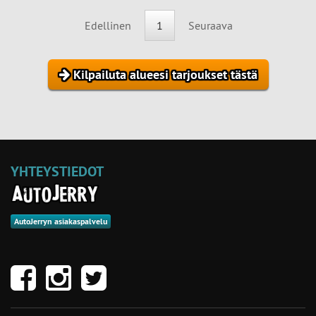
Edellinen
1
Seuraava
Kilpailuta alueesi tarjoukset tästä
YHTEYSTIEDOT
AutoJerryn asiakaspalvelu