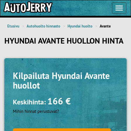
Toggl
Navig
Etusivu
Autohuolto hinnasto
Hyundai huolto
Avante
HYUNDAI AVANTE HUOLLON HINTA
Kilpailuta
Hyundai Avante
huollot
166 €
Keskihinta:
Mihin hinnat perustuvat?