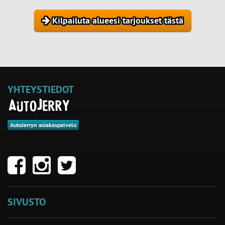
Kilpailuta alueesi tarjoukset tästä
YHTEYSTIEDOT
AutoJerryn asiakaspalvelu
SIVUSTO