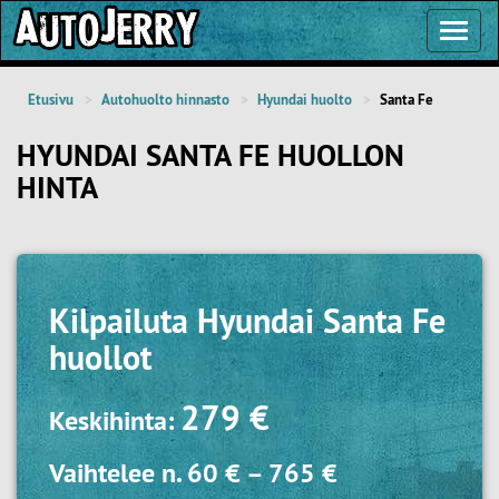
Toggl
Navig
Etusivu
Autohuolto hinnasto
Hyundai huolto
Santa Fe
HYUNDAI SANTA FE HUOLLON
HINTA
Kilpailuta
Hyundai Santa Fe
huollot
279 €
Keskihinta:
Vaihtelee n.
60 €
–
765 €