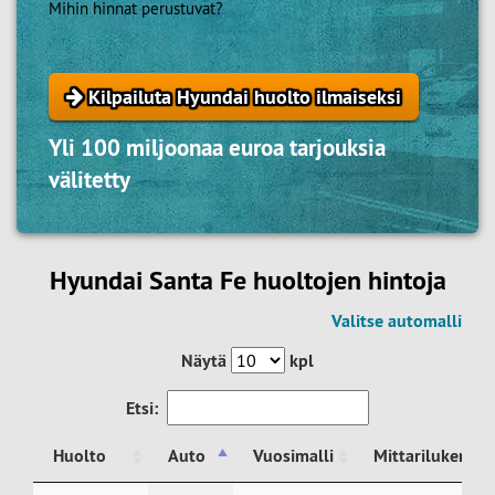
Mihin hinnat perustuvat?
Kilpailuta Hyundai huolto ilmaiseksi
Yli 100 miljoonaa euroa tarjouksia
välitetty
Hyundai Santa Fe huoltojen hintoja
Valitse automalli
Näytä
kpl
Etsi:
Huolto
Auto
Vuosimalli
Mittarilukema