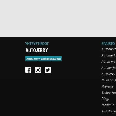
YHTEYSTIEDOT
SIVUSTO
Autohuolt
Automerki
AutoJerryn asiakaspalvelu
Auton via
Autokorj
AutoJerry
Mikä on A
Palvelut
Tietoa ko
Blogi
Medialle
Tilastojul