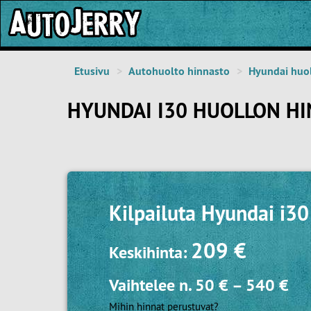
Etusivu
Autohuolto hinnasto
Hyundai huo
HYUNDAI I30 HUOLLON HI
Kilpailuta
Hyundai i30
209 €
Keskihinta:
Vaihtelee n.
50 €
–
540 €
Mihin hinnat perustuvat?