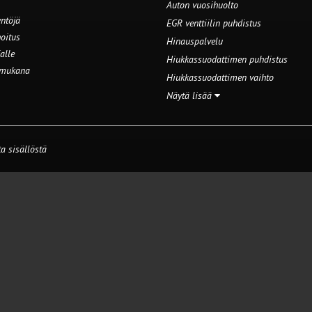
Auton vuosihuolto
ntöjä
EGR venttiilin puhdistus
oitus
Hinauspalvelu
alle
Hiukkassuodattimen puhdistus
 mukana
Hiukkassuodattimen vaihto
Näytä lisää
a sisällöstä