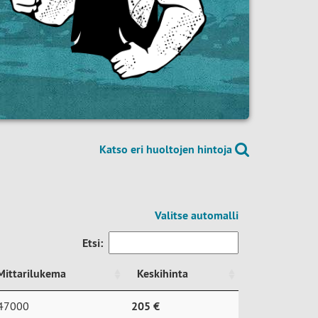
Katso eri huoltojen hintoja
Valitse automalli
Etsi:
Mittarilukema
Keskihinta
Mittarilukema
Keskihinta
47000
205 €