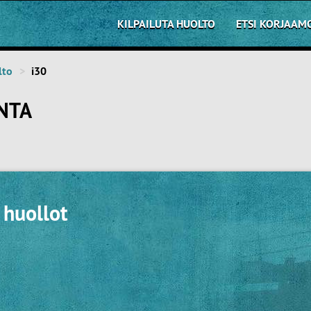
KILPAILUTA HUOLTO
ETSI KORJAAM
lto
i30
NTA
 huollot