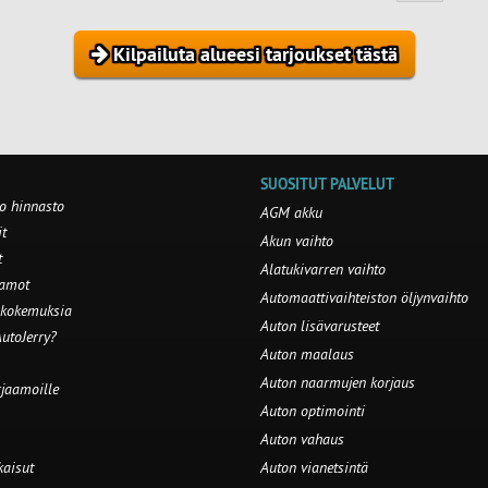
Kilpailuta alueesi tarjoukset tästä
SUOSITUT PALVELUT
o hinnasto
AGM akku
t
Akun vaihto
t
Alatukivarren vaihto
aamot
Automaattivaihteiston öljynvaihto
 kokemuksia
Auton lisävarusteet
utoJerry?
Auton maalaus
Auton naarmujen korjaus
rjaamoille
Auton optimointi
Auton vahaus
kaisut
Auton vianetsintä