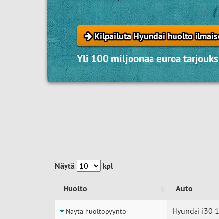
Kilpailuta Hyundai huolto ilmais
Yli 100 miljoonaa euroa tarjouksi
Näytä
kpl
Huolto
Auto
Huolto
Auto
Hyundai i30 1
Näytä huoltopyyntö