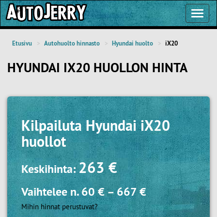
Toggl
Navig
Etusivu
Autohuolto hinnasto
Hyundai huolto
iX20
HYUNDAI IX20 HUOLLON HINTA
Kilpailuta
Hyundai iX20
huollot
263 €
Keskihinta:
Vaihtelee n.
60 €
–
667 €
Mihin hinnat perustuvat?