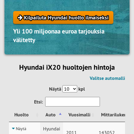
Kilpailuta Hyundai huolto ilmaiseksi
Yli 100 miljoonaa euroa tarjouksia
välitetty
Hyundai iX20 huoltojen hintoja
Valitse automalli
Näytä
kpl
Etsi:
Huolto
Auto
Vuosimalli
Mittarilukema
Huolto
Auto
Vuosimalli
Mittarilukema
Hyundai
Näytä
2011
143052